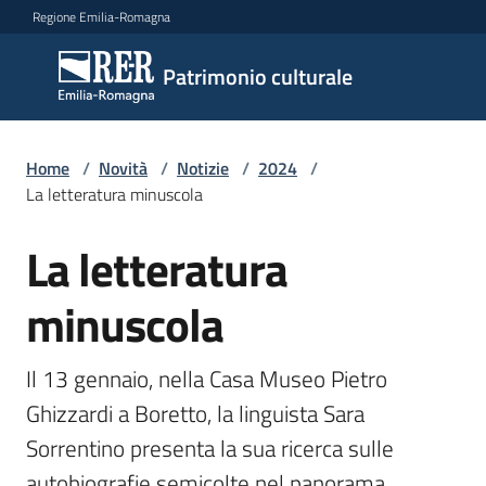
Vai al contenuto
Vai alla navigazione
Vai al footer
Regione Emilia-Romagna
Patrimonio
Patrimonio culturale
culturale
Home
/
Novità
/
Notizie
/
2024
/
Argomenti
La letteratura minuscola
La letteratura
Salta al contenuto
Novità
minuscola
Servizi
Il 13 gennaio, nella Casa Museo Pietro 
Ghizzardi a Boretto, la linguista Sara 
Leggi
Sorrentino presenta la sua ricerca sulle 
Atti
Bandi
autobiografie semicolte nel panorama 