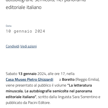
editoriale italiano
Piani
Programmi
Progetti
Data
:
10 gennaio 2024
Condividi
Vedi azioni
Mediateca
Giuseppe
Guglielmi
Introduzione
Sabato
13 gennaio
2024, alle ore 17, nella
Casa Museo Pietro Ghizzardi
a
Boretto
(Reggio Emilia),
viene presentato al pubblico il volume
“La letteratura
Seguici
minuscola. Le autobiografie semicolte nel panorama
su
editoriale italiano”
, scritto dalla linguista Sara Sorrentino e
pubblicato da Pacini Editore.