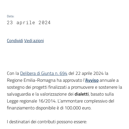
Piani
Data
:
Programmi
23 aprile 2024
Progetti
Condividi
Vedi azioni
Mediateca
Giuseppe
Introduzione
Con la
Delibera di Giunta n. 694
del 22 aprile 2024 la
Guglielmi
Regione Emilia-Romagna ha approvato l’
A
vviso
annuale a
sostegno dei progetti finalizzati a promuovere e sostenere la
salvaguardia e la valorizzazione dei
dialetti
, basato sulla
Legge regionale 16/2014. L’ammontare complessivo del
Seguici
finanziamento disponibile è di 100.000 euro.
su
I destinatari dei contributi possono essere: