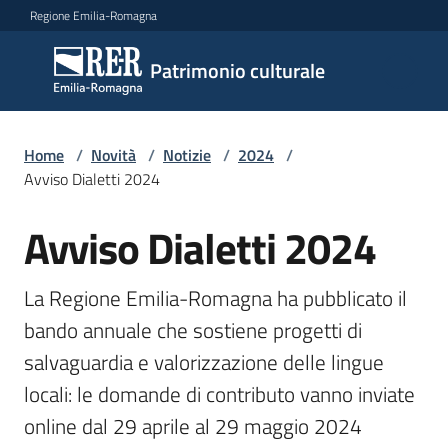
Vai al contenuto
Vai alla navigazione
Vai al footer
Regione Emilia-Romagna
Patrimonio
Patrimonio culturale
culturale
Home
/
Novità
/
Notizie
/
2024
/
Argomenti
Avviso Dialetti 2024
Avviso Dialetti 2024
Salta al contenuto
Novità
La Regione Emilia-Romagna ha pubblicato il 
bando annuale che sostiene progetti di 
Servizi
salvaguardia e valorizzazione delle lingue 
locali: le domande di contributo vanno inviate 
Leggi
Atti
online dal 29 aprile al 29 maggio 2024
Bandi