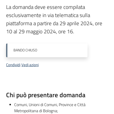
Menu selezionato
La domanda deve essere compilata 
Piani
esclusivamente in via telematica sulla 
Programmi
piattaforma a partire da 29 aprile 2024, ore 
Progetti
10 al 29 maggio 2024, ore 16.
BANDO
CHIUSO
Mediateca
Giuseppe
Condividi
Vedi azioni
Guglielmi
Seguici
Descrizione
Chi può presentare domanda
su
Comuni, Unioni di Comuni, Province e Città
Metropolitana di Bologna;