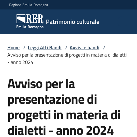
Vai al contenuto
Vai alla navigazione
Vai al footer
Regione Emilia-Romagna
Patrimonio
Patrimonio culturale
culturale
Home
/
Leggi Atti Bandi
/
Avvisi e bandi
/
Argomenti
Avviso per la presentazione di progetti in materia di dialetti
- anno 2024
Avviso per la
Novità
Salta al contenuto
presentazione di
Servizi
progetti in materia di
Leggi
dialetti - anno 2024
Atti
Bandi