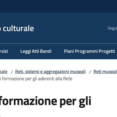
 culturale
Segui
rvizi
Leggi Atti Bandi
Piani Programmi Progetti
nale
Reti, sistemi e aggregazioni museali
Reti musea
/
/
i formazione per gli aderenti alla Rete
 formazione per gli
e