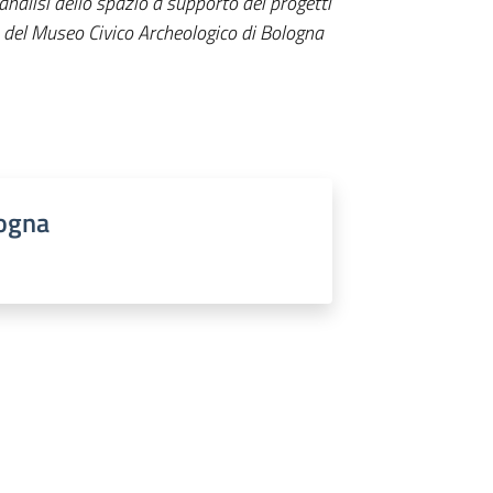
analisi dello spazio a supporto dei progetti
to del Museo Civico Archeologico di Bologna
logna