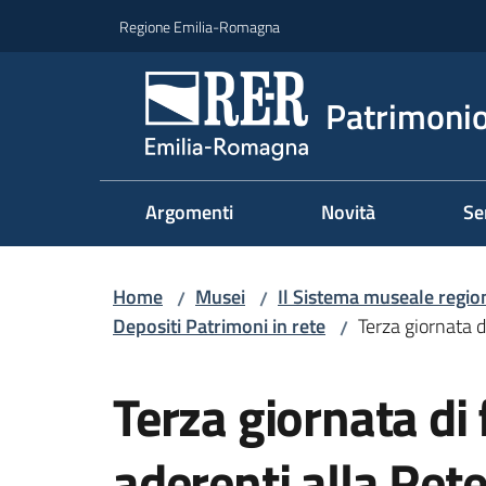
Vai al contenuto
Vai alla navigazione
Vai al footer
Regione Emilia-Romagna
Patrimonio
Argomenti
Novità
Se
Home
Musei
Il Sistema museale regio
/
/
Depositi Patrimoni in rete
Terza giornata d
/
Salta al contenuto
Terza giornata di
aderenti alla Ret