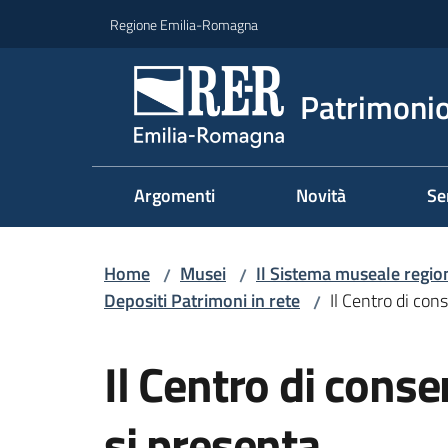
Vai al contenuto
Vai alla navigazione
Vai al footer
Regione Emilia-Romagna
Patrimonio
Argomenti
Novità
Se
Home
Musei
Il Sistema museale regio
/
/
Depositi Patrimoni in rete
Il Centro di con
/
Salta al contenuto
Il Centro di cons
si presenta