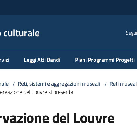
 culturale
Segui
rvizi
Leggi Atti Bandi
Piani Programmi Progetti
nale
Reti, sistemi e aggregazioni museali
Reti musea
/
/
servazione del Louvre si presenta
ervazione del Louvre