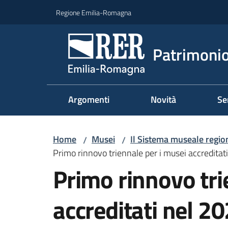
Vai al contenuto
Vai alla navigazione
Vai al footer
Regione Emilia-Romagna
Patrimonio
Argomenti
Novità
Se
Home
Musei
Il Sistema museale regio
/
/
Primo rinnovo triennale per i musei accredita
Primo rinnovo tri
accreditati nel 2