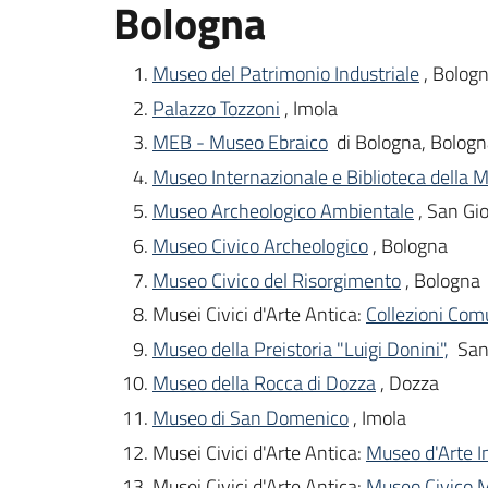
Bologna
Museo del Patrimonio Industriale
, Bolog
Palazzo Tozzoni
, Imola
MEB - Museo Ebraico
di Bologna, Bolog
Museo Internazionale e Biblioteca della 
Museo Archeologico Ambientale
, San Gi
Museo Civico Archeologico
, Bologna
Museo Civico del Risorgimento
, Bologna
Musei Civici d'Arte Antica:
Collezioni Comu
Museo della Preistoria "Luigi Donini",
San
Museo della Rocca di Dozza
, Dozza
Museo di San Domenico
, Imola
Musei Civici d'Arte Antica:
Museo d'Arte In
Musei Civici d'Arte Antica:
Museo Civico 