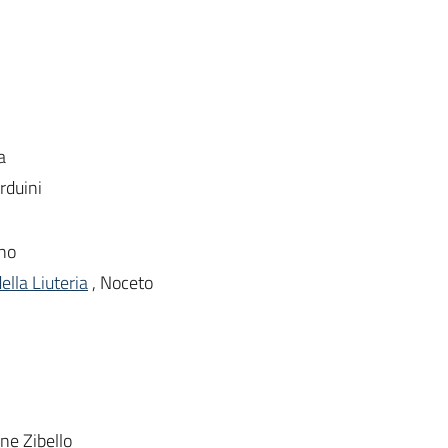
a
rduini
ano
ella Liuteria
, Noceto
ine Zibello