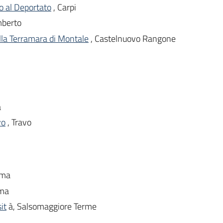
 al Deportato
, Carpi
mberto
lla Terramara di Montale
, Castelnuovo Rangone
a
vo
, Travo
rma
rma
it
à, Salsomaggiore Terme