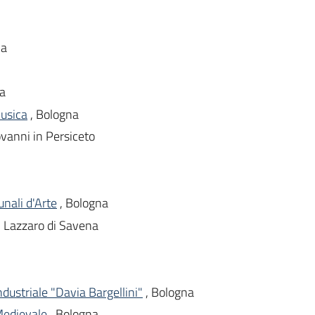
na
na
Musica
, Bologna
ovanni in Persiceto
nali d'Arte
, Bologna
 Lazzaro di Savena
dustriale "Davia Bargellini"
, Bologna
Medievale
, Bologna