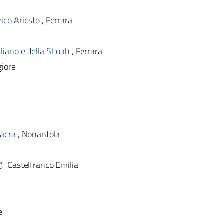
vico Ariosto
, Ferrara
liano e della Shoah
, Ferrara
giore
Sacra
, Nonantola
,
Castelfranco Emilia
e