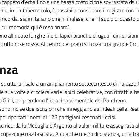
n tappeto d’erba fino a una bassa costruzione sovrastata da un
ale, in un tabernacolo, è possibile consultare il registro con l’e
 ricorda, sia in italiano che in inglese, che “il suolo di questo
la cui memoria qui è reso onore”.
ono allineate lunghe file di lapidi bianche di uguali dimensioni
rattutto rose rosse. Al centro del prato si trova una grande 
enza
ui struttura risale a un ampliamento settecentesco di Palazzo
sue volte a crociera varie lapidi celebrative, con ritratti a ba
lo Grilli, e riprendono l’idea rinascimentale del Pantheon.
, sono incise due iscrizioni che inneggiano agli ideali della Re
poi riportati i nomi di 126 partigiani cesenati uccisi.
e ricorda la Medaglia d’Argento al valor militare assegnata alla
 occupazione nazifascista. A qualche metro di distanza, un’alt