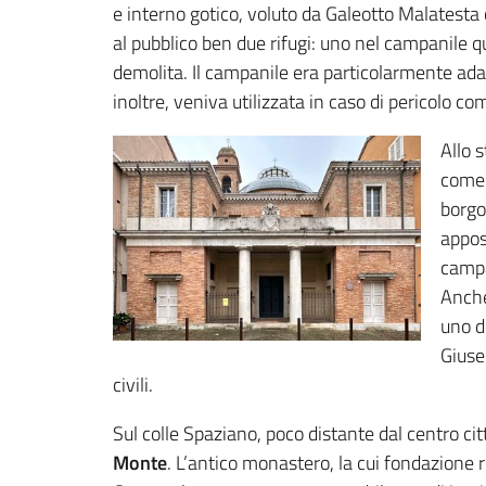
e interno gotico, voluto da Galeotto Malatesta c
al pubblico ben due rifugi: uno nel campanile q
demolita. Il campanile era particolarmente adat
inoltre, veniva utilizzata in caso di pericolo com
Allo 
come 
borgo
appos
campa
Anche
uno d
Giuse
civili.
Sul colle Spaziano, poco distante dal centro cit
Monte
. L’antico monastero, la cui fondazione 