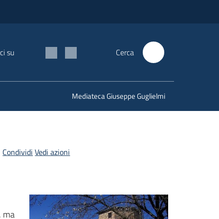
ci su
Cerca
Mediateca Giuseppe Guglielmi
Condividi
Vedi azioni
e, ma