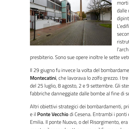
morti 
dalle
dipin
L’edif
secon
ristr
l’arc
presbiterio. Sono sue opere inoltre le sette vetr
Il 29 giugno fu invece la volta del bombardam
Montecatini
, che lavorava lo zolfo grezzo. I t
del 25 luglio, 8 agosto, 2 e 9 settembre. Gli st
fabbriche danneggiate dalle bombe al fine di so
Altri obiettivi strategici dei bombardamenti, prim
e il
Ponte Vecchio
di Cesena. Entrambi i ponti 
Emilia. Il ponte Nuovo, o del Risorgimento, era 