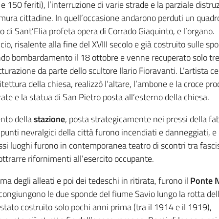
e 150 feriti), l’interruzione di varie strade e la parziale distr
 mura cittadine. In quell’occasione andarono perduti un quadro
to di Sant’Elia profeta opera di Corrado Giaquinto, e l’organo.
icio, risalente alla fine del XVIII secolo e già costruito sulle
do bombardamento il 18 ottobre e venne recuperato solo tre
utturazione da parte dello scultore Ilario Fioravanti. L’artista
hitettura della chiesa, realizzò l’altare, l’ambone e la croce 
ate e la statua di San Pietro posta all’esterno della chiesa.
ento della
stazione
, posta strategicamente nei pressi della f
re punti nevralgici della città furono incendiati e danneggiati,
essi luoghi furono in contemporanea teatro di scontri tra fasci
ttrarre rifornimenti all’esercito occupante.
a degli alleati e poi dei tedeschi in ritirata, furono il
Ponte 
congiungono le due sponde del fiume Savio lungo la rotta dell
stato costruito solo pochi anni prima (tra il 1914 e il 1919),