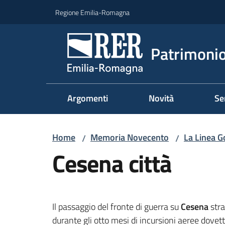
Vai al contenuto
Vai alla navigazione
Vai al footer
Regione Emilia-Romagna
Patrimonio
Argomenti
Novità
Se
Home
Memoria Novecento
La Linea G
/
/
Cesena città
Il passaggio del fronte di guerra su
Cesena
stra
durante gli otto mesi di incursioni aeree dovett