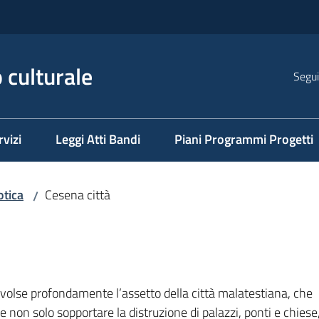
 culturale
Segui
rvizi
Leggi Atti Bandi
Piani Programmi Progetti
otica
Cesena città
/
volse profondamente l’assetto della città malatestiana, che
e non solo sopportare la distruzione di palazzi, ponti e chies