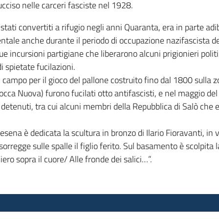
ucciso nelle carceri fasciste nel 1928.
 stati convertiti a rifugio negli anni Quaranta, era in parte adi
ntale anche durante il periodo di occupazione nazifascista de
e incursioni partigiane che liberarono alcuni prigionieri politic
 spietate fucilazioni.
l campo per il gioco del pallone costruito fino dal 1800 sulla 
ca Nuova) furono fucilati otto antifascisti, e nel maggio del
detenuti, tra cui alcuni membri della Repubblica di Salò che 
esena è dedicata la scultura in bronzo di Ilario Fioravanti, in 
rregge sulle spalle il figlio ferito. Sul basamento è scolpita
ro sopra il cuore/ Alle fronde dei salici…”.