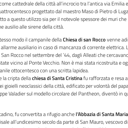
ome cattedrale della città all’incrocio tra l’antica via Emilia 
uattrocentesco progettato dal maestro Maso di Pietro di Lugano
to a questo utilizzo sia per il notevole spessore dei muri ch
e ausilio alle sirene della città.
stesso modo il campanile della
Chiesa di san Rocco
venne adib
allarme ausiliario in caso di mancanza di corrente elettrica. L
 San Rocco nel settembre del ’44, dagli Alleati che cercavano
tate vicino al Ponte Vecchio. Non è mai stata ricostruita e ogg
nile ottocentesco con una scritta lapidea.
 la cripta della
chiesa di Santa Cristina
fu rafforzata e resa a
ei gioielli neoclassici della città, edificato per volontà del 
ppe Valadier sul modello circolare del Pantheon, diventò in que
tadino, fu convertita a rifugio anche
l’Abbazia di Santa Maria
risale all’undicesimo secolo da parte di San Mauro, vescovo di