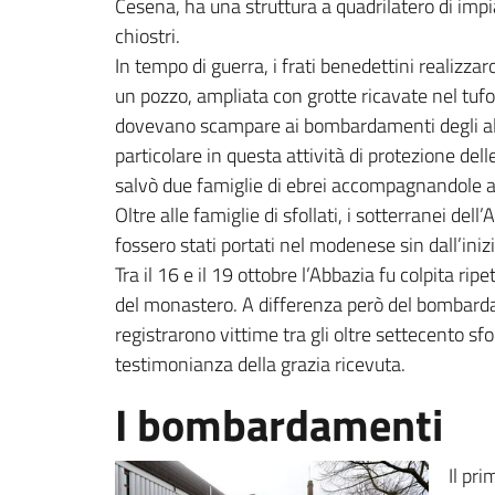
Cesena, ha una struttura a quadrilatero di im
chiostri.
In tempo di guerra, i frati benedettini realizza
un pozzo, ampliata con grotte ricavate nel tufo
dovevano scampare ai bombardamenti degli alleat
particolare in questa attività di protezione de
salvò due famiglie di ebrei accompagnandole al
Oltre alle famiglie di sfollati, i sotterranei de
fossero stati portati nel modenese sin dall’inizi
Tra il 16 e il 19 ottobre l’Abbazia fu colpita 
del monastero. A differenza però del bombarda
registrarono vittime tra gli oltre settecento sf
testimonianza della grazia ricevuta.
I bombardamenti
Il pr