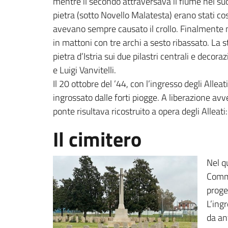
mentre il secondo attraversava il fiume nel suo
pietra (sotto Novello Malatesta) erano stati cos
avevano sempre causato il crollo. Finalmente n
in mattoni con tre archi a sesto ribassato. La s
pietra d’Istria sui due pilastri centrali e deco
e Luigi Vanvitelli.
Il 20 ottobre del ’44, con l’ingresso degli Alleat
ingrossato dalle forti piogge. A liberazione a
ponte risultava ricostruito a opera degli Alleat
Il cimitero
Nel q
Commo
proge
L’ing
da an