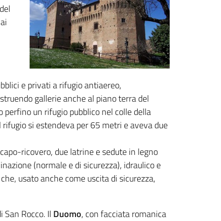
del
ai
blici e privati a rifugio antiaereo,
costruendo gallerie anche al piano terra del
perfino un rifugio pubblico nel colle della
l rifugio si estendeva per 65 metri e aveva due
l capo-ricovero, due latrine e sedute in legno
inazione (normale e di sicurezza), idraulico e
e che, usato anche come uscita di sicurezza,
di San Rocco. Il
Duomo
, con facciata romanica