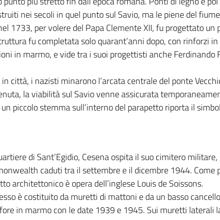
 punto più stretto fin dall’epoca romana. Ponti di legno e poi 
truiti nei secoli in quel punto sul Savio, ma le piene del fium
el 1733, per volere del Papa Clemente XII, fu progettato un 
truttura fu completata solo quarant’anni dopo, con rinforzi in
razioni in marmo, e vide tra i suoi progettisti anche Ferdinando
i in città, i nazisti minarono l’arcata centrale del ponte Vecchio
vvenuta, la viabilità sul Savio venne assicurata temporaneame
i: un piccolo stemma sull’interno del parapetto riporta il simb
uartiere di Sant’Egidio, Cesena ospita il suo cimitero militare
nwealth caduti tra il settembre e il dicembre 1944. Come per
tto architettonico è opera dell’inglese Louis de Soissons.
resso è costituito da muretti di mattoni e da un basso cancell
fore in marmo con le date 1939 e 1945. Sui muretti laterali la