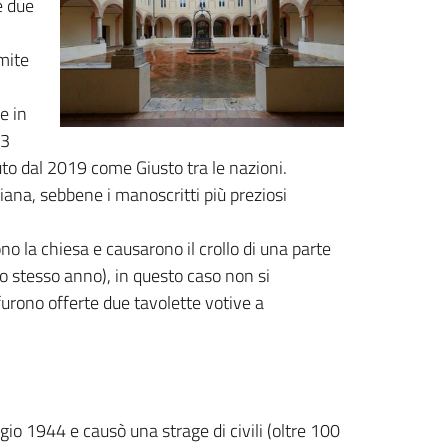
e due
amite
e in
43
to dal 2019 come Giusto tra le nazioni.
stiana, sebbene i manoscritti più preziosi
o la chiesa e causarono il crollo di una parte
o stesso anno), in questo caso non si
 furono offerte due tavolette votive a
o 1944 e causò una strage di civili (oltre 100