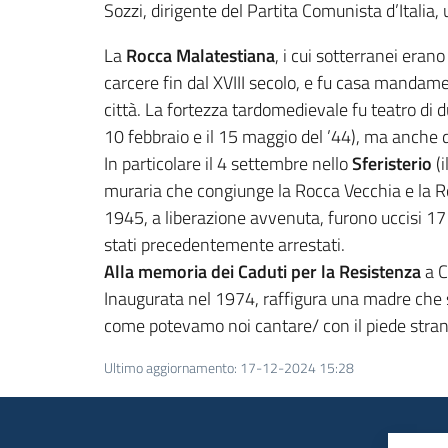
Sozzi, dirigente del Partita Comunista d’Italia, 
La
Rocca Malatestiana
, i cui sotterranei erano
carcere fin dal XVIII secolo, e fu casa mandame
città. La fortezza tardomedievale fu teatro di du
10 febbraio e il 15 maggio del ’44), ma anche di
In particolare il 4 settembre nello
Sferisterio
(i
muraria che congiunge la Rocca Vecchia e la Roc
1945, a liberazione avvenuta, furono uccisi 17 
stati precedentemente arrestati.
Alla memoria dei Caduti per la Resistenza
a C
Inaugurata nel 1974, raffigura una madre che so
come potevamo noi cantare/ con il piede stranie
Ultimo aggiornamento
:
17-12-2024 15:28