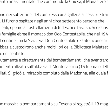
pianto rinascimentale che comprende la Chiesa, il Monastero 
rono nei sotterranei del complesso una galleria accessibile tr
. Lì furono ospitate negli anni circa settecento persone che
i, oppure ai rastrellamenti di tedeschi e fascisti. Si distins
lle famiglie ebree il monaco don Odo Contestabile, che nel 19
 confine con la Svizzera. Don Contestabile è stato riconosciu
ll’Abbazia custodirono anche molti libri della Biblioteca Malate
o del conflitto.
ripetutamente e direttamente dai bombardamenti, che sventraron
mento alleato sull’abbazia di Montecassino (15 febbraio dell
ollati. Si gridò al miracolo compiuto dalla Madonna, alla quale
imo massiccio bombardamento su Cesena si registrò il 13 maggi