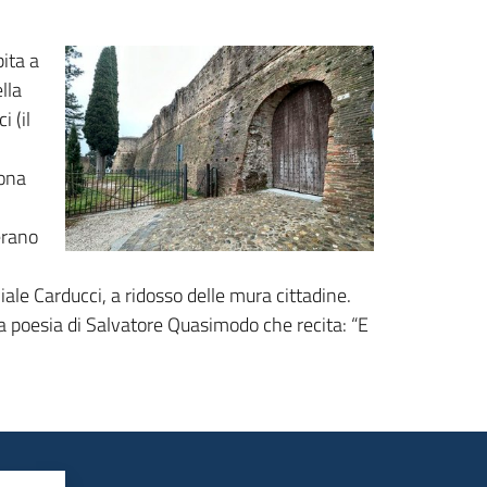
bita a
lla
i (il
zona
erano
viale Carducci, a ridosso delle mura cittadine.
 la poesia di Salvatore Quasimodo che recita: “E