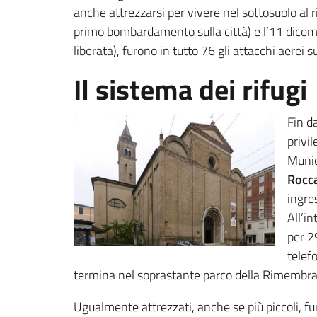
anche attrezzarsi per vivere nel sottosuolo al 
primo bombardamento sulla città) e l’11 dicemb
liberata), furono in tutto 76 gli attacchi aerei 
Il sistema dei rifugi
Fin da
privi
Munic
Rocc
ingre
All’i
per 2
telef
termina nel soprastante parco della Rimembr
Ugualmente attrezzati, anche se più piccoli, fur