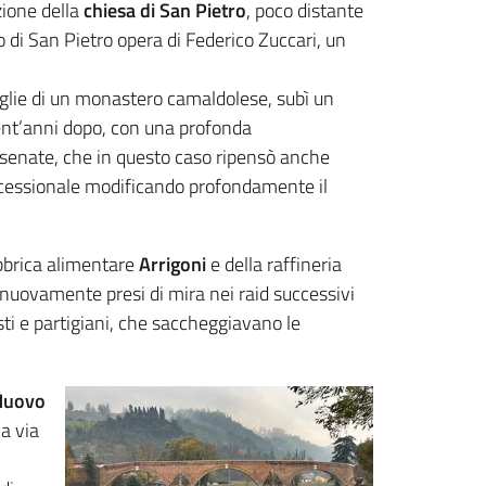
uzione della
chiesa di San Pietro
, poco distante
 di San Pietro opera di Federico Zuccari, un
 spoglie di un monastero camaldolese, subì un
nt’anni dopo, con una profonda
 cesenate, che in questo caso ripensò anche
processionale modificando profondamente il
abbrica alimentare
Arrigoni
e della raffineria
 e nuovamente presi di mira nei raid successivi
sti e partigiani, che saccheggiavano le
Nuovo
a via