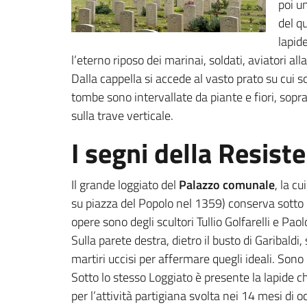
poi u
del qu
lapide
l’eterno riposo dei marinai, soldati, aviatori al
Dalla cappella si accede al vasto prato su cui s
tombe sono intervallate da piante e fiori, sop
sulla trave verticale.
I segni della Resist
Il grande loggiato del
Palazzo comunale
, la c
su piazza del Popolo nel 1359) conserva sotto le 
opere sono degli scultori Tullio Golfarelli e Pao
Sulla parete destra, dietro il busto di Garibaldi
martiri uccisi per affermare quegli ideali. Sono 
Sotto lo stesso Loggiato è presente la lapide ch
per l’attività partigiana svolta nei 14 mesi di