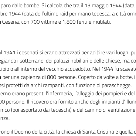
riparo dalle bombe. Si calcola che tra il 13 maggio 1944 (data 
re 1944 (data dell’ultimo raid per mano tedesca, a città orm
su Cesena, con 700 vittime e 1.800 feriti e mutilati.
l 1941 i cesenati si erano attrezzati per adibire vari luoghi pub
legiando i sotterranei dei palazzi nobiliari e delle chiese, ma 
ipio o all’interno del vecchio acquedotto. Nel 1944 fu scavato 
a
per una capienza di 800 persone. Coperto da volte a botte, i
ssi protetti da archi rampanti, con funzione di paraschegge.
nterno erano presenti l’infermeria, l’alloggio dei pompieri e de
90 persone. Il ricovero era fornito anche degli impianti d’illum
onico (poi asportato dai tedeschi) e del camino di ventilazion
anza.
ono il Duomo della città, la chiesa di Santa Cristina e quella 