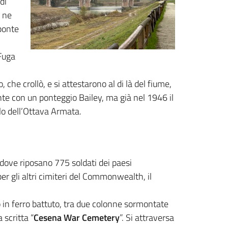
di
e ne
ponte
 Fuga
, che crollò, e si attestarono al di là del fiume,
nte con un ponteggio Bailey, ma già nel 1946 il
olo dell’Ottava Armata.
, dove riposano 775 soldati dei paesi
 gli altri cimiteri del Commonwealth, il
o in ferro battuto, tra due colonne sormontate
 scritta “
Cesena War Cemetery
”.
Si attraversa