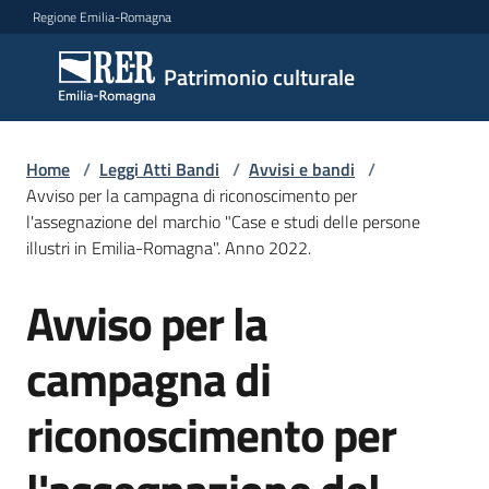
Vai al contenuto
Vai alla navigazione
Vai al footer
Regione Emilia-Romagna
Patrimonio
Patrimonio culturale
culturale
Home
/
Leggi Atti Bandi
/
Avvisi e bandi
/
Argomenti
Avviso per la campagna di riconoscimento per
l'assegnazione del marchio "Case e studi delle persone
illustri in Emilia-Romagna". Anno 2022.
Novità
Avviso per la
Salta al contenuto
campagna di
Servizi
riconoscimento per
Leggi
Atti
Bandi