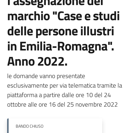
l'assegnazione del
Menu selezionato
marchio "Case e studi
Piani
Programmi
delle persone illustri
Progetti
in Emilia-Romagna".
Anno 2022.
Mediateca
Giuseppe
le domande vanno presentate 
Guglielmi
esclusivamente per via telematica tramite la 
piattaforma a partire dalle ore 10 del 24 
ottobre alle ore 16 del 25 novembre 2022
Seguici
su
BANDO
CHIUSO