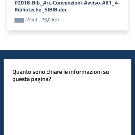
P2018-Bib_Arc-Convenzioni-Avviso-All1_4-
Menu selezionato
Biblioteche_SIBIB.doc
Piani
(
Word
-
76,0 KB
)
Programmi
Progetti
Mediateca
Quanto sono chiare le informazioni su
Giuseppe
questa pagina?
Guglielmi
Valuta da 1 a 5 stelle
Seguici
su