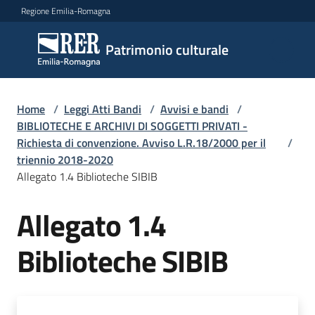
Vai al contenuto
Vai alla navigazione
Vai al footer
Regione Emilia-Romagna
Patrimonio
Patrimonio culturale
culturale
Home
/
Leggi Atti Bandi
/
Avvisi e bandi
/
Argomenti
BIBLIOTECHE E ARCHIVI DI SOGGETTI PRIVATI -
Richiesta di convenzione. Avviso L.R.18/2000 per il
/
triennio 2018-2020
Allegato 1.4 Biblioteche SIBIB
Novità
Allegato 1.4
Servizi
Biblioteche SIBIB
Leggi
Atti
Bandi