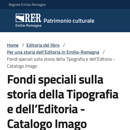
Vai al contenuto
Vai alla navigazione
Vai al footer
Regione Emilia-Romagna
Patrimonio
Patrimonio culturale
culturale
Home
/
Editoria del libro
/
Argomenti
Per una storia dell’Editoria in Emilia-Romagna
/
Fondi speciali sulla storia della Tipografia e dell’Editoria -
Catalogo Imago
Fondi speciali sulla
Novità
storia della Tipografia
Servizi
e dell’Editoria -
Leggi
Catalogo Imago
Atti
Bandi