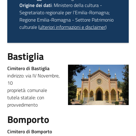
Origine dei dati
: Ministero della cultura -
Segretariato regionale per l’Emilia-Romagna;
Piani
Regione Emilia-Romagna - Settore Patrimonio
Programmi
culturale (
ulteriori informazioni e disclaimer
)
Progetti
Bastiglia
Mediateca
Cimitero di Bastiglia
Giuseppe
indirizzo: via IV Novembre,
Guglielmi
10
proprietà: comunale
tutela statale: con
provvedimento
Seguici
su
Bomporto
Cimitero di Bomporto