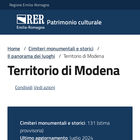
Vai al contenuto
Vai alla navigazione
Vai al footer
Regione Emilia-Romagna
Patrimonio
Patrimonio culturale
culturale
Home
/
Cimiteri monumentali e storici
/
Argomenti
Il panorama dei luoghi
/
Territorio di Modena
Territorio di Modena
Novità
Condividi
Vedi azioni
Servizi
Leggi
Cimiteri monumentali e storici
: 131 (stima
Atti
provvisoria)
Bandi
Ultimo aggiornamento
: luglio 2024