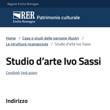
Vai al contenuto
Vai alla navigazione
Vai al footer
Regione Emilia-Romagna
Patrimonio
Patrimonio culturale
culturale
Home
/
Case e studi delle persone illustri
/
Argomenti
Le strutture riconosciute
/
Studio d’arte Ivo Sassi
Studio d’arte Ivo Sassi
Salta al contenuto
Novità
Condividi
Vedi azioni
Servizi
Leggi
Indirizzo
Atti
Bandi