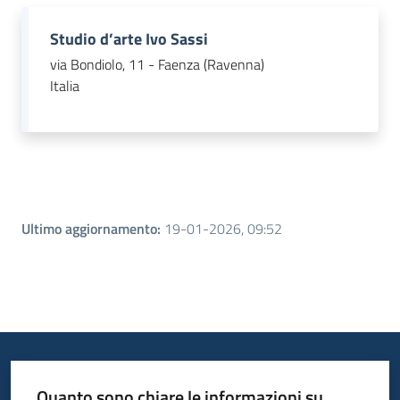
Studio d’arte Ivo Sassi
Piani
Programmi
via Bondiolo, 11 - Faenza (Ravenna)
Progetti
Italia
Mediateca
Giuseppe
Ultimo aggiornamento
:
19-01-2026, 09:52
Guglielmi
Seguici
su
Quanto sono chiare le informazioni su