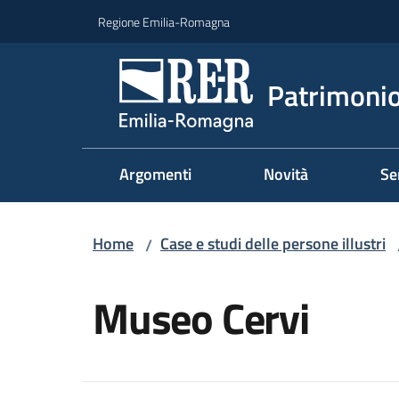
Vai al contenuto
Vai alla navigazione
Vai al footer
Regione Emilia-Romagna
Patrimonio
Argomenti
Novità
Se
Home
Case e studi delle persone illustri
/
Salta al contenuto
Museo Cervi