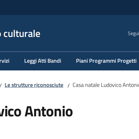
 culturale
Segui
rvizi
Leggi Atti Bandi
Piani Programmi Progetti
Le strutture riconosciute
Casa natale Ludovico Antoni
/
/
vico Antonio