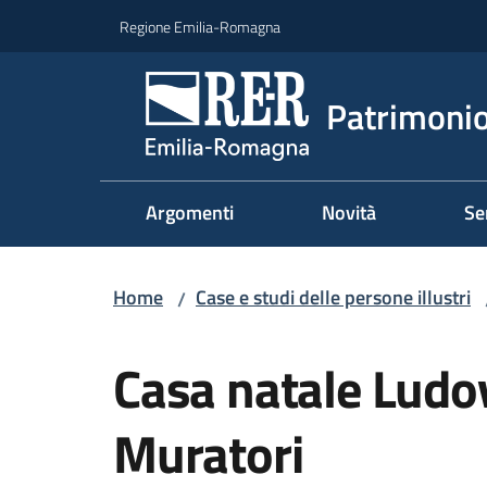
Vai al contenuto
Vai alla navigazione
Vai al footer
Regione Emilia-Romagna
Patrimonio
Argomenti
Novità
Se
Home
Case e studi delle persone illustri
/
Salta al contenuto
Casa natale Ludo
Muratori