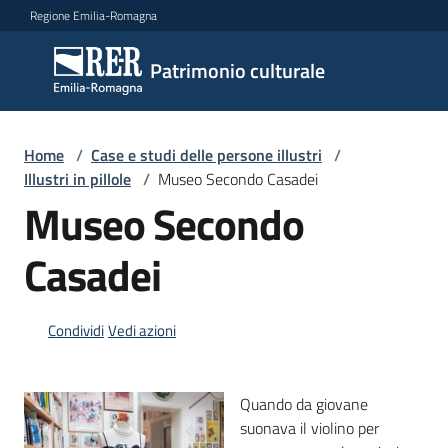
Vai al contenuto
Vai alla navigazione
Vai al footer
Regione Emilia-Romagna
Patrimonio
Patrimonio culturale
culturale
Home
/
Case e studi delle persone illustri
/
Argomenti
Illustri in pillole
/
Museo Secondo Casadei
Museo Secondo
Casadei
Novità
Condividi
Vedi azioni
Servizi
Leggi
Quando da giovane
Atti
suonava il violino per
Bandi