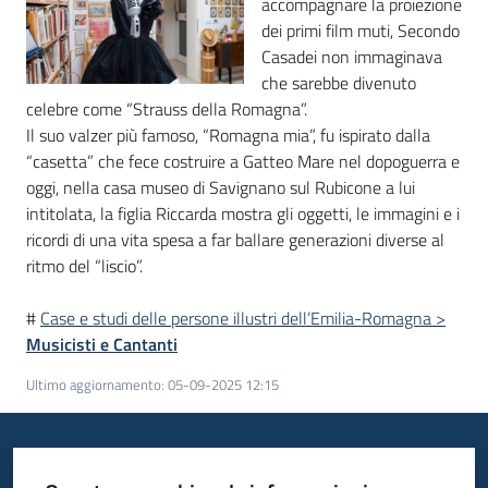
accompagnare la proiezione
dei primi film muti, Secondo
Piani
Casadei non immaginava
Programmi
che sarebbe divenuto
Progetti
celebre come “Strauss della Romagna”.
Il suo valzer più famoso, “Romagna mia”, fu ispirato dalla
“casetta” che fece costruire a Gatteo Mare nel dopoguerra e
oggi, nella casa museo di Savignano sul Rubicone a lui
intitolata, la figlia Riccarda mostra gli oggetti, le immagini e i
Mediateca
ricordi di una vita spesa a far ballare generazioni diverse al
Giuseppe
ritmo del “liscio”.
Guglielmi
#
Case e studi delle persone illustri dell’Emilia-Romagna >
Musicisti e Cantanti
Ultimo aggiornamento
:
05-09-2025 12:15
Seguici
su