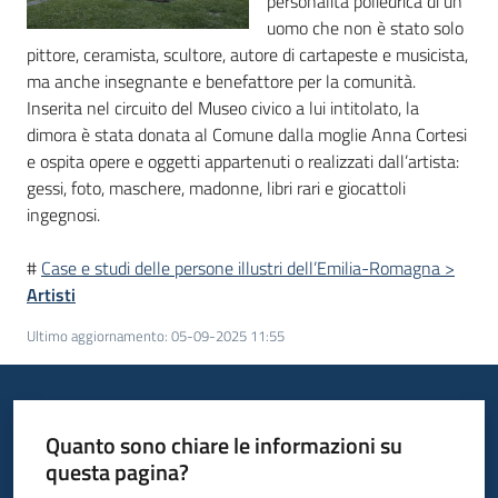
personalità poliedrica di un
uomo che non è stato solo
Piani
pittore, ceramista, scultore, autore di cartapeste e musicista,
Programmi
ma anche insegnante e benefattore per la comunità.
Progetti
Inserita nel circuito del Museo civico a lui intitolato, la
dimora è stata donata al Comune dalla moglie Anna Cortesi
e ospita opere e oggetti appartenuti o realizzati dall’artista:
gessi, foto, maschere, madonne, libri rari e giocattoli
ingegnosi.
Mediateca
#
Case e studi delle persone illustri dell’Emilia-Romagna >
Giuseppe
Artisti
Guglielmi
Ultimo aggiornamento
:
05-09-2025 11:55
Seguici
su
Quanto sono chiare le informazioni su
questa pagina?