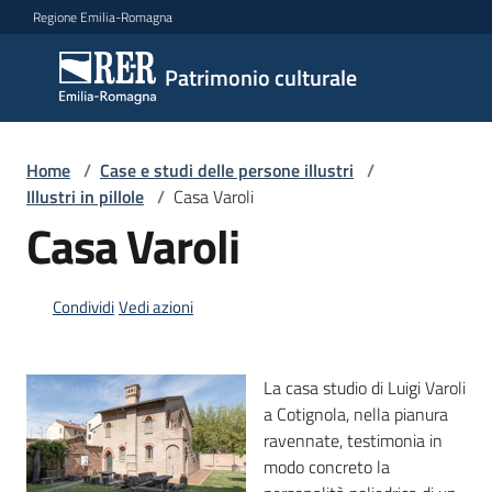
Vai al contenuto
Vai alla navigazione
Vai al footer
Regione Emilia-Romagna
Patrimonio
Patrimonio culturale
culturale
Home
/
Case e studi delle persone illustri
/
Argomenti
Illustri in pillole
/
Casa Varoli
Casa Varoli
Novità
Condividi
Vedi azioni
Servizi
La casa studio di Luigi Varoli
a Cotignola, nella pianura
Leggi
ravennate, testimonia in
Atti
modo concreto la
Bandi