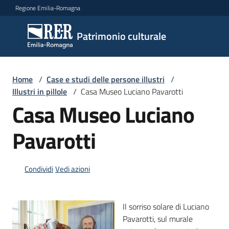
Vai al contenuto
Vai alla navigazione
Vai al footer
Regione Emilia-Romagna
Patrimonio
Patrimonio culturale
culturale
Home
/
Case e studi delle persone illustri
/
Argomenti
Illustri in pillole
/
Casa Museo Luciano Pavarotti
Casa Museo Luciano
Pavarotti
Novità
Condividi
Vedi azioni
Servizi
Leggi
Il sorriso solare di Luciano
Atti
Pavarotti, sul murale
Bandi