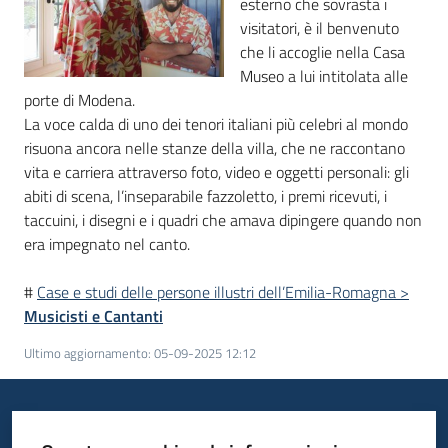
esterno che sovrasta i
visitatori, è il benvenuto
Piani
che li accoglie nella Casa
Programmi
Museo a lui intitolata alle
Progetti
porte di Modena.
La voce calda di uno dei tenori italiani più celebri al mondo
risuona ancora nelle stanze della villa, che ne raccontano
vita e carriera attraverso foto, video e oggetti personali: gli
abiti di scena, l’inseparabile fazzoletto, i premi ricevuti, i
Mediateca
taccuini, i disegni e i quadri che amava dipingere quando non
Giuseppe
era impegnato nel canto.
Guglielmi
#
Case e studi delle persone illustri dell’Emilia-Romagna >
Musicisti e Cantanti
Ultimo aggiornamento
:
05-09-2025 12:12
Seguici
su