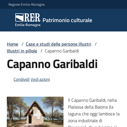
Vai al contenuto
Vai alla navigazione
Vai al footer
Regione Emilia-Romagna
Patrimonio
Patrimonio culturale
culturale
Home
/
Case e studi delle persone illustri
/
Argomenti
Illustri in pillole
/
Capanno Garibaldi
Capanno Garibaldi
Novità
Condividi
Vedi azioni
Servizi
Il Capanno Garibaldi, nella
Pialassa della Baiona (la
Leggi
laguna che oggi lambisce la
Atti
zona industriale di
Bandi