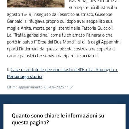
Ravenna), deve il nome al
suo ospite più illustre: il 6
Piani
agosto 1849, inseguito dall’esercito austriaco, Giuseppe
Programmi
Garibaldi si rifugiava proprio qui dopo aver seppellito sua
Progetti
moglie Anita, morta per gli stenti nella Fattoria Guiccioli.
La “Trafila garibaldina”, come fu chiamato l’itinerario che
portò in salvo l’“Eroe dei Due Mondi” al di là degli Appennini,
ripartì l’indomani da questa piccola costruzione coperta di
canne palustri che serviva da riparo ai cacciatori.
Mediateca
#
Case e studi delle persone illustri dell’Emilia-Romagna >
Giuseppe
Personaggi storici
Guglielmi
Ultimo aggiornamento
:
05-09-2025 11:51
Seguici
su
Quanto sono chiare le informazioni su
questa pagina?