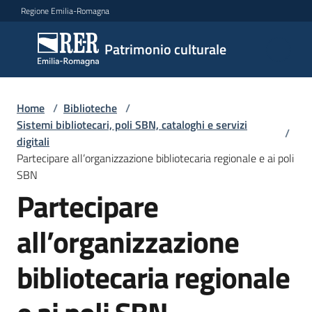
Vai al contenuto
Vai alla navigazione
Vai al footer
Regione Emilia-Romagna
Patrimonio
Patrimonio culturale
culturale
Home
/
Biblioteche
/
Argomenti
Sistemi bibliotecari, poli SBN, cataloghi e servizi
/
digitali
Partecipare all’organizzazione bibliotecaria regionale e ai poli
SBN
Novità
Partecipare
all’organizzazione
Servizi
bibliotecaria regionale
Leggi
Atti
Bandi