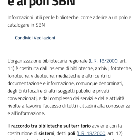
e ai poli SBN
Piani
Informazioni utili per le biblioteche: come aderire a un polo e
Programmi
catalogare in SBN
Progetti
Condividi
Vedi azioni
L'organizzazione bibliotecaria regionale (
L.R. 18/2000
, art.
11) è costituita dall'insieme di biblioteche, archivi, fototeche,
Mediateca
fonoteche, videoteche, mediateche e altri centri di
Giuseppe
documentazione e informazione, comunque denominati,
Guglielmi
degli Enti locali e di altri soggetti pubblici e privati
convenzionati, e dal complesso dei servizi e delle attività
rivolte a favorire l'accesso di tutti i cittadini alla conoscenza
Seguici
e all'informazione.
su
Il
raccordo tra biblioteche sul territorio
avviene con la
costituzione di
sistemi
, detti
poli
(
L.R. 18/2000
, art. 12)