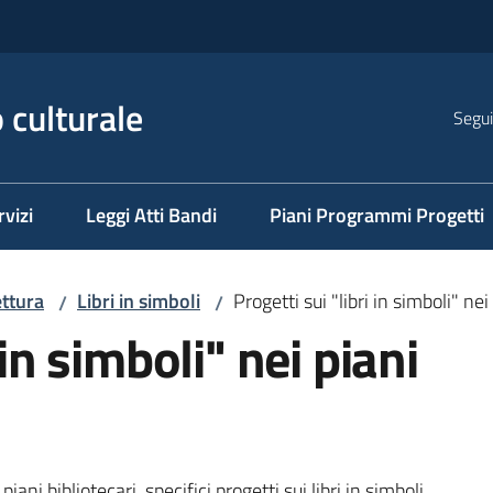
 culturale
Segui
rvizi
Leggi Atti Bandi
Piani Programmi Progetti
ttura
Libri in simboli
Progetti sui "libri in simboli" nei
/
/
 in simboli" nei piani
i bibliotecari, specifici progetti sui libri in simboli.