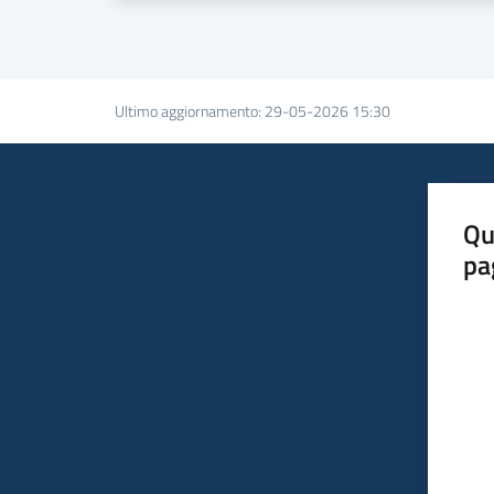
Ultimo aggiornamento
:
29-05-2026 15:30
Qu
pa
Valut