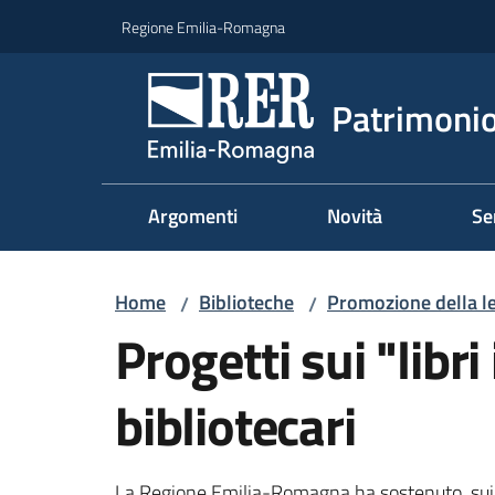
Vai al contenuto
Vai alla navigazione
Vai al footer
Regione Emilia-Romagna
Patrimonio
Argomenti
Novità
Se
Home
Biblioteche
Promozione della le
/
/
Progetti sui "libri
bibliotecari
La Regione Emilia-Romagna ha sostenuto, sui pian