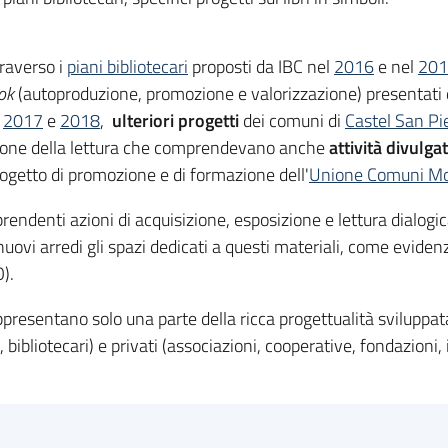
raverso i
piani bibliotecari
proposti da IBC nel
2016
e nel
201
ok
(autoproduzione, promozione e valorizzazione) presentati
i
2017
e
2018
,
ulteriori progetti
dei comuni di
Castel San Pi
ozione della lettura che comprendevano anche
attività divulga
progetto di promozione e di formazione dell'
Unione Comuni Mo
rendenti azioni di acquisizione, esposizione e lettura dialogica
n nuovi arredi gli spazi dedicati a questi materiali, come evide
).
rappresentano solo una parte della ricca progettualità sviluppat
, bibliotecari) e privati (associazioni, cooperative, fondazioni, 