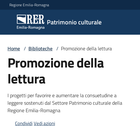
Vai al contenuto
Vai alla navigazione
Vai al footer
Regione Emilia-Romagna
Patrimonio
Patrimonio culturale
culturale
Home
/
Biblioteche
/
Promozione della lettura
Argomenti
Promozione della
lettura
Novità
I progetti per favorire e aumentare la consuetudine a
leggere sostenuti dal Settore Patrimonio culturale della
Servizi
Regione Emilia-Romagna
Leggi
Condividi
Vedi azioni
Atti
Bandi