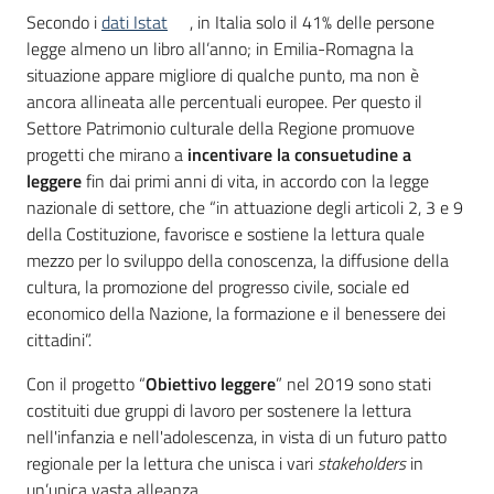
Secondo i
dati Istat
, in Italia solo il 41% delle persone
legge almeno un libro all’anno; in Emilia-Romagna la
Piani
situazione appare migliore di qualche punto, ma non è
Programmi
ancora allineata alle percentuali europee. Per questo il
Progetti
Settore Patrimonio culturale della Regione promuove
progetti che mirano a
incentivare la consuetudine a
leggere
fin dai primi anni di vita, in accordo con la legge
nazionale di settore, che “in attuazione degli articoli 2, 3 e 9
della Costituzione, favorisce e sostiene la lettura quale
Mediateca
mezzo per lo sviluppo della conoscenza, la diffusione della
Giuseppe
cultura, la promozione del progresso civile, sociale ed
Guglielmi
economico della Nazione, la formazione e il benessere dei
cittadini”.
Con il progetto “
Obiettivo leggere
” nel 2019 sono stati
Seguici
costituiti due gruppi di lavoro per sostenere la lettura
su
nell'infanzia e nell'adolescenza, in vista di un futuro patto
regionale per la lettura che unisca i vari
stakeholders
in
un’unica vasta alleanza.