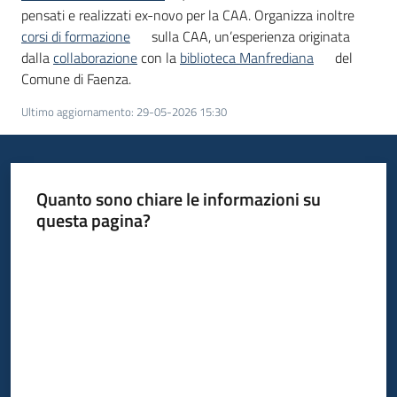
pensati e realizzati ex-novo per la CAA. Organizza inoltre
corsi di formazione
sulla CAA, un’esperienza originata
Piani
dalla
collaborazione
con la
biblioteca Manfrediana
del
Programmi
Comune di Faenza.
Progetti
Ultimo aggiornamento
:
29-05-2026 15:30
Mediateca
Quanto sono chiare le informazioni su
Giuseppe
questa pagina?
Guglielmi
Valuta da 1 a 5 stelle
Seguici
su