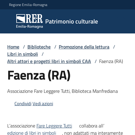
Vai al contenuto
Vai alla navigazione
Vai al footer
Regione Emilia-Romagna
Patrimonio
Patrimonio culturale
culturale
Home
/
Biblioteche
/
Promozione della lettura
/
Argomenti
Libri in simboli
/
Altri attori e progetti libri in simboli CAA
/
Faenza (RA)
Faenza (RA)
Novità
Associazione Fare Leggere Tutti, Biblioteca Manfrediana
Servizi
Condividi
Vedi azioni
Leggi
Atti
L’associazione
Fare Leggere Tutti
collabora all’
Bandi
edizione di libri in simboli
, non adattati ma interamente