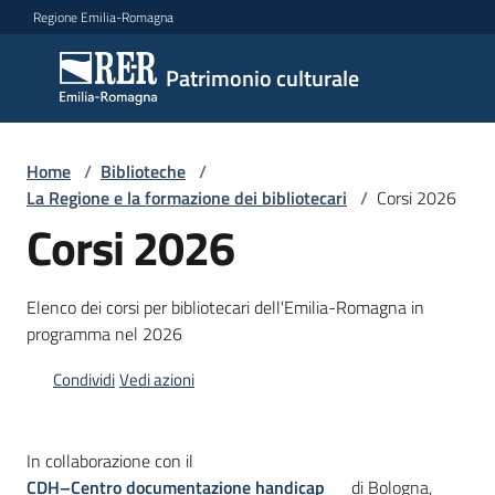
Vai al contenuto
Vai alla navigazione
Vai al footer
Regione Emilia-Romagna
Patrimonio
Patrimonio culturale
culturale
Home
/
Biblioteche
/
Argomenti
La Regione e la formazione dei bibliotecari
/
Corsi 2026
Corsi 2026
Novità
Elenco dei corsi per bibliotecari dell'Emilia-Romagna in
programma nel 2026
Servizi
Condividi
Vedi azioni
Leggi
Atti
In collaborazione con il
Bandi
CDH–Centro documentazione handicap
di Bologna,