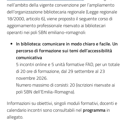
nell’ambito della vigente convenzione per l’ampliamento
dell’organizzazione bibliotecaria regionale (Legge regionale
Piani
18/2000, articolo 6), viene proposto il seguente corso di
Programmi
aggiornamento professionale riservato ai bibliotecari
Progetti
operanti nei poli SBN emiliano-romagnoli:
In biblioteca: comunicare in modo chiaro e facile. Un
percorso di formazione sui temi dell’accessibilità
comunicativa
Mediateca
5 incontri online e 5 unità formative FAD, per un totale
Giuseppe
di 20 ore di formazione, dal 29 settembre al 23
Guglielmi
novembre 2026.
Numero massimo di corsisti: 20 (iscrizioni riservate ai
poli SBN dell’Emilia-Romagna).
Seguici
Informazioni su obiettivi, singoli moduli formativi, docenti e
su
calendario incontri sono consultabili nel
programma
in
allegato.