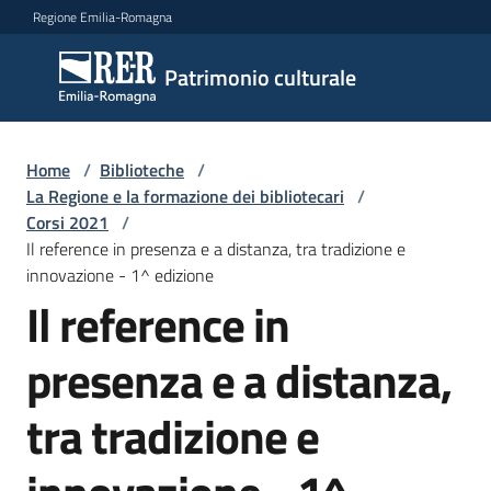
Vai al contenuto
Vai alla navigazione
Vai al footer
Regione Emilia-Romagna
Patrimonio
Patrimonio culturale
culturale
Home
/
Biblioteche
/
Argomenti
La Regione e la formazione dei bibliotecari
/
Corsi 2021
/
Il reference in presenza e a distanza, tra tradizione e
innovazione - 1^ edizione
Novità
Il reference in
presenza e a distanza,
Servizi
tra tradizione e
Leggi
Atti
Bandi