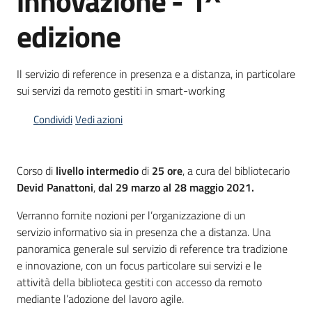
innovazione - 1^
edizione
Piani
Programmi
Progetti
Il servizio di reference in presenza e a distanza, in particolare
sui servizi da remoto gestiti in smart-working
Condividi
Vedi azioni
Mediateca
Giuseppe
Corso di
livello intermedio
di
25 ore
, a cura del bibliotecario
Guglielmi
Devid Panattoni
,
dal 29 marzo al 28 maggio 2021.
Verranno fornite nozioni per l’organizzazione di un
servizio informativo sia in presenza che a distanza. Una
Seguici
panoramica generale sul servizio di reference tra tradizione
su
e innovazione, con un focus particolare sui servizi e le
attività della biblioteca gestiti con accesso da remoto
mediante l’adozione del lavoro agile.