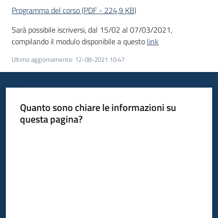
Programma del corso
(
PDF
-
224,9 KB
)
Sarà possibile iscriversi, dal 15/02 al 07/03/2021,
compilando il modulo disponibile a questo
link
Ultimo aggiornamento
:
12-08-2021 10:47
Quanto sono chiare le informazioni su
questa pagina?
Valuta da 1 a 5 stelle