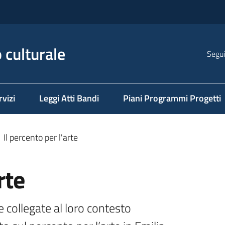
 culturale
Segui
rvizi
Leggi Atti Bandi
Piani Programmi Progetti
Il percento per l'arte
rte
collegate al loro contesto 