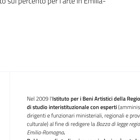
o sul percento per l’arte in Emilia-
Introduzione
Nel 2009 l'
Istituto per i Beni Artistici della R
di studio interistituzionale con esperti
(amministra
dirigenti e funzionari ministeriali, regionali e pro
culturale) al fine di redigere la
Bozza di legge regio
Emilia-Romagna
.