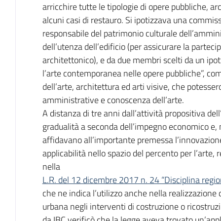
arricchire tutte le tipologie di opere pubbliche, ar
alcuni casi di restauro. Si ipotizzava una commis
responsabile del patrimonio culturale dell’ammin
dell’utenza dell’edificio (per assicurare la parteci
architettonico), e da due membri scelti da un ipot
l’arte contemporanea nelle opere pubbliche”, compo
dell’arte, architettura ed arti visive, che potes
amministrative e conoscenza dell’arte.
A distanza di tre anni dall’attività propositiva dell
gradualità a seconda dell’impegno economico e, 
affidavano all’importante premessa l’innovazione
applicabilità nello spazio del percento per l’art
nella
L.R. del 12 dicembre 2017 n. 24 “Disciplina regiona
che ne indica l’utilizzo anche nella realizzazione 
urbana negli interventi di costruzione o ricostruzi
da IBC verificò che la legge aveva trovato un’appli