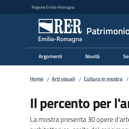
Vai al contenuto
Vai alla navigazione
Vai al footer
Regione Emilia-Romagna
Patrimonio
Argomenti
Novità
Se
Home
Arti visuali
Cultura in mostra
/
/
/
Salta al contenuto
Il percento per l'a
La mostra presenta 30 opere d’arte 