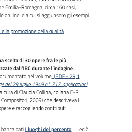
one Emilia-Romagna, circa 160 casi,
le on line; e a cui si aggiunsero gli esempi
ci e la promozione della qualità
a scelta di 30 opere fra le più
izzate dall’IBC durante l’indagine
.
 documentato nel volume
(
PDF
-
29,1
gge del 29 luglio 1949 n° 717: applicazioni
(a cura di Claudia Collina, collana E-R
ce Compositori, 2009) che descriveva i
 opere e raccogliendo contributi
a banca dati
I luoghi del percento
ed è