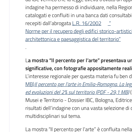
indagine ha permesso di individuare, nella Regi
catalogati e confluiti in una banca dati consultabi
recepiti dall’abrogata
L.R. 16/2002
“
Norme per il recupero degli edifici storico-artisti
architettonica e paesaggistica del territorio”
.
L
a mostra “Il percento per l’arte” presentava un
significative, con fotografie appositamente real
L’interesse regionale per questa materia fu ben
MB
)
Il percento per l’arte in Emilia-Romagna. La le
ed evoluzioni del 2% sul territorio
(
PDF
-
29,1 MB
)
Musei e Territorio - Dossier IBC, Bologna, Editri
risultati dell’indagine con una vasta selezione di
multidisciplinari sul tema.
La mostra “Il percento per l’arte” è confluita nell