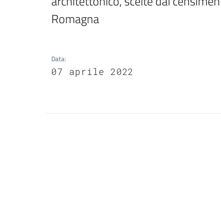
architettonico, scelte dal censiment
Romagna
Data
:
07 aprile 2022