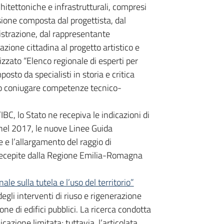
chitettoniche e infrastrutturali, compresi
sione composta dal progettista, dal
istrazione, dal rappresentante
pazione cittadina al progetto artistico e
izzato “Elenco regionale di esperti per
sto da specialisti in storia e critica
sero coniugare competenze tecnico-
’IBC, lo Stato ne recepiva le indicazioni di
nel 2017, le nuove Linee Guida
 e l’allargamento del raggio di
e, recepite dalla Regione Emilia-Romagna
le sulla tutela e l’uso del territorio”
degli interventi di riuso e rigenerazione
one di edifici pubblici. La ricerca condotta
cazione limitata; tuttavia, l’articolata