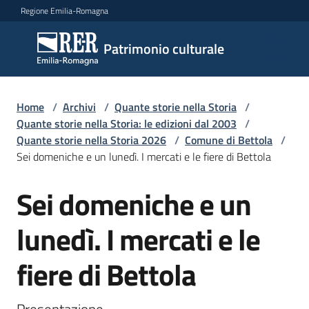
Vai al contenuto
Vai alla navigazione
Vai al footer
Regione Emilia-Romagna
Patrimonio
Patrimonio culturale
culturale
Home
/
Archivi
/
Quante storie nella Storia
/
Argomenti
Quante storie nella Storia: le edizioni dal 2003
/
Quante storie nella Storia 2026
/
Comune di Bettola
/
Sei domeniche e un lunedì. I mercati e le fiere di Bettola
Novità
Sei domeniche e un
Salta al contenuto
lunedì. I mercati e le
Servizi
fiere di Bettola
Leggi
Atti
Bandi