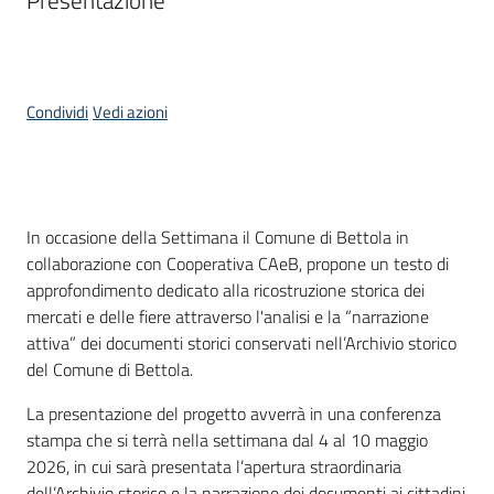
Presentazione
Piani
Programmi
Progetti
Condividi
Vedi azioni
Cos'è
In occasione della Settimana il Comune di Bettola in
Mediateca
collaborazione con Cooperativa CAeB, propone un testo di
Giuseppe
approfondimento dedicato alla ricostruzione storica dei
Guglielmi
mercati e delle fiere attraverso l'analisi e la “narrazione
attiva” dei documenti storici conservati nell’Archivio storico
del Comune di Bettola.
Seguici
La presentazione del progetto avverrà in una conferenza
su
stampa che si terrà nella settimana dal 4 al 10 maggio
2026, in cui sarà presentata l’apertura straordinaria
dell’Archivio storico e la narrazione dei documenti ai cittadini