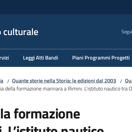
 culturale
Segui
rvizi
Leggi Atti Bandi
Piani Programmi Progetti
ia
Quante storie nella Storia: le edizioni dal 2003
Qua
/
/
ia della formazione marinara a Rimini. L’istituto nautico tra
lla formazione
 L’istituto nautico