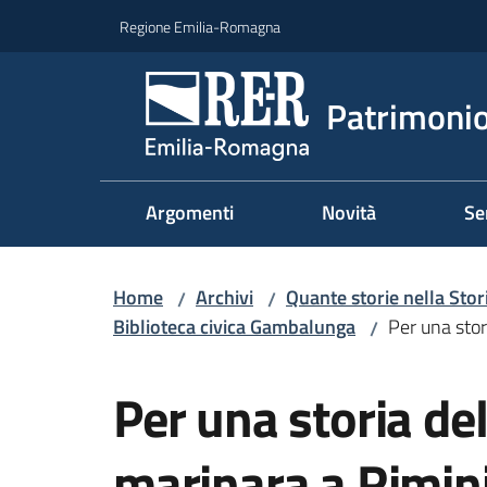
Vai al contenuto
Vai alla navigazione
Vai al footer
Regione Emilia-Romagna
Patrimonio
Argomenti
Novità
Se
Home
Archivi
Quante storie nella Stor
/
/
Biblioteca civica Gambalunga
Per una stor
/
Salta al contenuto
Per una storia de
marinara a Rimini.