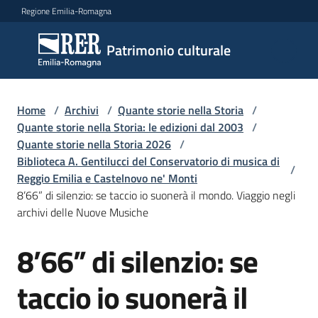
Vai al contenuto
Vai alla navigazione
Vai al footer
Regione Emilia-Romagna
Patrimonio
Patrimonio culturale
culturale
Home
/
Archivi
/
Quante storie nella Storia
/
Argomenti
Quante storie nella Storia: le edizioni dal 2003
/
Quante storie nella Storia 2026
/
Biblioteca A. Gentilucci del Conservatorio di musica di
/
Reggio Emilia e Castelnovo ne' Monti
Novità
8’66” di silenzio: se taccio io suonerà il mondo. Viaggio negli
archivi delle Nuove Musiche
Servizi
8’66” di silenzio: se
Salta al contenuto
Leggi
taccio io suonerà il
Atti
Bandi