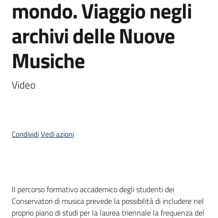
mondo. Viaggio negli
Piani
archivi delle Nuove
Programmi
Progetti
Musiche
Video
Mediateca
Giuseppe
Guglielmi
Condividi
Vedi azioni
Seguici
su
Cos'è
Il percorso formativo accademico degli studenti dei
Conservatori di musica prevede la possibilità di includere nel
proprio piano di studi per la laurea triennale la frequenza del