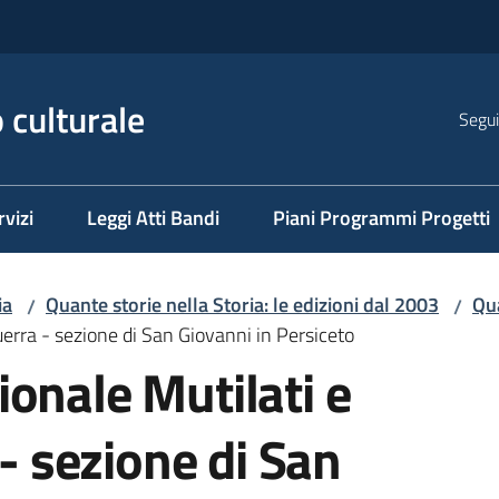
 culturale
Segui
rvizi
Leggi Atti Bandi
Piani Programmi Progetti
ia
Quante storie nella Storia: le edizioni dal 2003
Qua
/
/
uerra - sezione di San Giovanni in Persiceto
onale Mutilati e
 - sezione di San