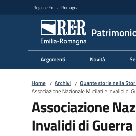
Vai al contenuto
Vai alla navigazione
Vai al footer
Regione Emilia-Romagna
Patrimonio
Argomenti
Novità
Se
Home
Archivi
Quante storie nella Stor
/
/
Associazione Nazionale Mutilati e Invalidi di G
Associazione Nazi
Invalidi di Guerra