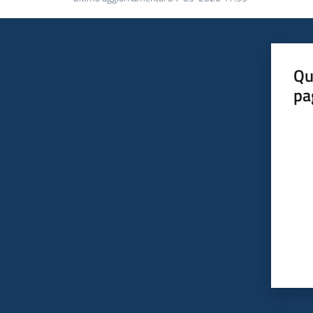
Qu
pa
Valut