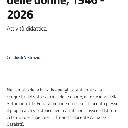
2026
Piani
Programmi
Progetti
Attività didattica
Condividi
Vedi azioni
Mediateca
Giuseppe
Guglielmi
Cos'è
Nell’ambito delle iniziative per gli ottant'anni dalla
conquista del voto da parte delle donne, in occasione della
Seguici
Settimana, UDI Ferrara propone una serie di incontri presso
su
il proprio archivio storico rivolti ad alcune classi dell'Istituto
di Istruzione Superiore "L. Einaudi" (docente Annalisa
Casalati).