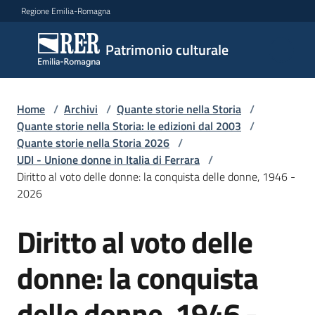
Vai al contenuto
Vai alla navigazione
Vai al footer
Regione Emilia-Romagna
Patrimonio
Patrimonio culturale
culturale
Home
/
Archivi
/
Quante storie nella Storia
/
Argomenti
Quante storie nella Storia: le edizioni dal 2003
/
Quante storie nella Storia 2026
/
UDI - Unione donne in Italia di Ferrara
/
Diritto al voto delle donne: la conquista delle donne, 1946 -
Novità
2026
Diritto al voto delle
Salta al contenuto
Servizi
donne: la conquista
Leggi
Atti
delle donne, 1946 -
Bandi