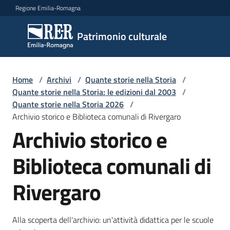
Vai al contenuto
Vai alla navigazione
Vai al footer
Regione Emilia-Romagna
Patrimonio
Patrimonio culturale
culturale
Home
/
Archivi
/
Quante storie nella Storia
/
Argomenti
Quante storie nella Storia: le edizioni dal 2003
/
Quante storie nella Storia 2026
/
Archivio storico e Biblioteca comunali di Rivergaro
Archivio storico e
Novità
Biblioteca comunali di
Servizi
Rivergaro
Leggi
Atti
Alla scoperta dell'archivio: un'attività didattica per le scuole
Bandi