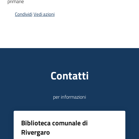
primarie
Piani
Condividi
Vedi azioni
Programmi
Progetti
Mediateca
Contatti
Giuseppe
Guglielmi
per informazioni
Seguici
su
Biblioteca comunale di
Rivergaro