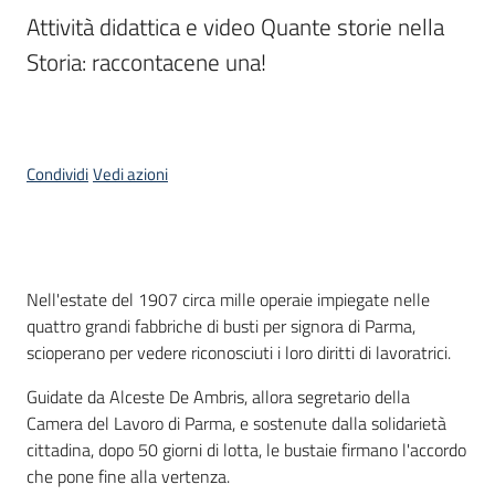
Attività didattica e video Quante storie nella 
Piani
Storia: raccontacene una!
Programmi
Progetti
Condividi
Vedi azioni
Mediateca
Giuseppe
Cos'è
Guglielmi
Nell'estate del 1907 circa mille operaie impiegate nelle
quattro grandi fabbriche di busti per signora di Parma,
scioperano per vedere riconosciuti i loro diritti di lavoratrici.
Seguici
Guidate da Alceste De Ambris, allora segretario della
su
Camera del Lavoro di Parma, e sostenute dalla solidarietà
cittadina, dopo 50 giorni di lotta, le bustaie firmano l'accordo
che pone fine alla vertenza.