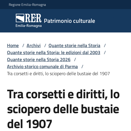
Vai al contenuto
Vai alla navigazione
Vai al footer
Regione Emilia-Romagna
Patrimonio
Patrimonio culturale
culturale
Home
/
Archivi
/
Quante storie nella Storia
/
Argomenti
Quante storie nella Storia: le edizioni dal 2003
/
Quante storie nella Storia 2026
/
Archivio storico comunale di Parma
/
Tra corsetti e diritti, lo sciopero delle bustaie del 1907
Novità
Tra corsetti e diritti, lo
Salta al contenuto
Servizi
sciopero delle bustaie
Leggi
del 1907
Atti
Bandi