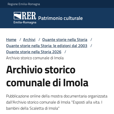
Vai al contenuto
Vai alla navigazione
Vai al footer
Regione Emilia-Romagna
Patrimonio
Patrimonio culturale
culturale
Home
/
Archivi
/
Quante storie nella Storia
/
Argomenti
Quante storie nella Storia: le edizioni dal 2003
/
Quante storie nella Storia 2026
/
Archivio storico comunale di Imola
Archivio storico
Novità
comunale di Imola
Servizi
Pubblicazione online della mostra documentaria organizzata
Leggi
dall'Archivio storico comunale di Imola "Esposti alla vita. I
Atti
bambini della Scaletta di Imola"
Bandi