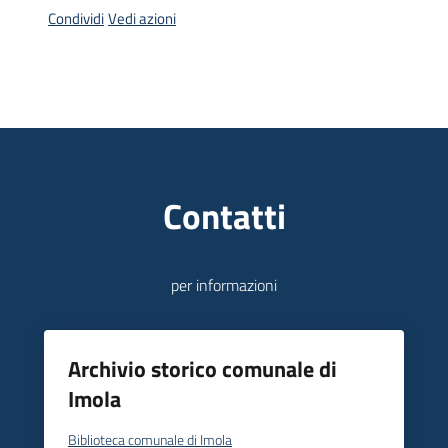
Condividi
Vedi azioni
Piani
Programmi
Progetti
Contatti
Mediateca
Giuseppe
Guglielmi
per informazioni
Seguici
Archivio storico comunale di
su
Imola
Biblioteca comunale di Imola