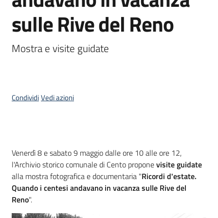
sulle Rive del Reno
Piani
Programmi
Progetti
Mostra e visite guidate
Condividi
Vedi azioni
Mediateca
Giuseppe
Guglielmi
Cos'è
Venerdì 8 e sabato 9 maggio dalle ore 10 alle ore 12,
l'Archivio storico comunale di Cento propone
visite guidate
Seguici
alla mostra fotografica e documentaria "
Ricordi d'estate.
su
Quando i centesi andavano in vacanza sulle Rive del
Reno
".