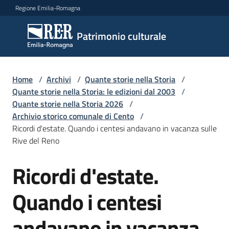
Vai al contenuto
Vai alla navigazione
Vai al footer
Regione Emilia-Romagna
Patrimonio
Patrimonio culturale
culturale
Home
/
Archivi
/
Quante storie nella Storia
/
Argomenti
Quante storie nella Storia: le edizioni dal 2003
/
Quante storie nella Storia 2026
/
Archivio storico comunale di Cento
/
Ricordi d'estate. Quando i centesi andavano in vacanza sulle
Novità
Rive del Reno
Ricordi d'estate.
Salta al contenuto
Servizi
Quando i centesi
Leggi
Atti
andavano in vacanza
Bandi