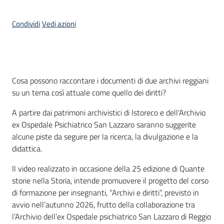
Piani
Condividi
Vedi azioni
Programmi
Progetti
Cos'è
Cosa possono raccontare i documenti di due archivi reggiani
su un tema così attuale come quello dei diritti?
Mediateca
A partire dai patrimoni archivistici di Istoreco e dell'Archivio
Giuseppe
ex Ospedale Psichiatrico San Lazzaro saranno suggerite
Guglielmi
alcune piste da seguire per la ricerca, la divulgazione e la
didattica.
Il video realizzato in occasione della 25 edizione di Quante
Seguici
storie nella Storia, intende promuovere il progetto del corso
su
di formazione per insegnanti, “Archivi e diritti”, previsto in
avvio nell’autunno 2026, frutto della collaborazione tra
l’Archivio dell’ex Ospedale psichiatrico San Lazzaro di Reggio