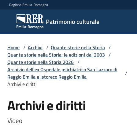
Vai al contenuto
Vai alla navigazione
Vai al footer
Regione Emilia-Romagna
Patrimonio
Patrimonio culturale
culturale
Home
/
Archivi
/
Quante storie nella Storia
/
Argomenti
Quante storie nella Storia: le edizioni dal 2003
/
Quante storie nella Storia 2026
/
Archivio dell'ex Ospedale psichiatrico San Lazzaro di
/
Reggio Emilia e Istoreco Reggio Emilia
Novità
Archivi e diritti
Archivi e diritti
Salta al contenuto
Servizi
Video
Leggi
Atti
Bandi