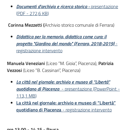
Documenti d’archivio e ricerca storica -
presentazione
(
PDF
-
272,6 KB
)
C
orinna Mezzetti
(
Archivio storico comunale di Ferrara)
D
idattica per la memoria, didattica come cura: il
progetto "Giardino del mondo" (Ferrara, 2018-2019)
-
registrazione intervento
Manuela Veneziani
(Liceo “M. Gioia”, Piacenza),
Patrizia
Vezzosi
(Liceo “B. Cassinari”, Piacenza)
La città nel giornale: archivio e museo di “Libertà”
quotidiano di Piacenza
- presentazione
(
PowerPoint
-
113,1 MB
)
La città nel giornale: archivio e museo di “Libertà”
quotidiano di Piacenza
- registrazione intervento
ore 13,00 - 14,15 - Pausa