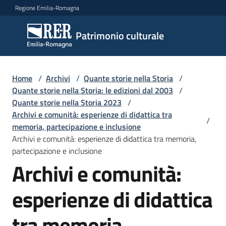
Vai al contenuto
Vai alla navigazione
Vai al footer
Regione Emilia-Romagna
Patrimonio
Patrimonio culturale
culturale
Home
/
Archivi
/
Quante storie nella Storia
/
Argomenti
Quante storie nella Storia: le edizioni dal 2003
/
Quante storie nella Storia 2023
/
Archivi e comunità: esperienze di didattica tra
/
memoria, partecipazione e inclusione
Novità
Archivi e comunità: esperienze di didattica tra memoria,
partecipazione e inclusione
Archivi e comunità:
Servizi
esperienze di didattica
Leggi
Atti
tra memoria,
Bandi