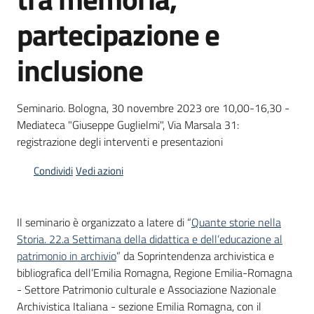
partecipazione e
Piani
Programmi
inclusione
Progetti
Seminario. Bologna, 30 novembre 2023 ore 10,00-16,30 -
Mediateca "Giuseppe Guglielmi", Via Marsala 31:
registrazione degli interventi e presentazioni
Mediateca
Giuseppe
Condividi
Vedi azioni
Guglielmi
Il seminario è organizzato a latere di “
Quante storie nella
Storia. 22.a Settimana della didattica e dell’educazione al
Seguici
patrimonio in archivio
” da Soprintendenza archivistica e
su
bibliografica dell’Emilia Romagna, Regione Emilia-Romagna
- Settore Patrimonio culturale e Associazione Nazionale
Archivistica Italiana - sezione Emilia Romagna, con il