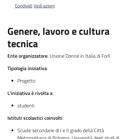
Condividi
Vedi azioni
Piani
Programmi
Genere, lavoro e cultura
Progetti
tecnica
Ente organizzatore
: Unione Donne in Italia di Forlì
Mediateca
Tipologia iniziativa
:
Giuseppe
Progetto
Guglielmi
L'iniziativa è rivolta a
:
studenti
Seguici
su
Istituti scolastici coinvolti
:
Scuole secondarie di I e II grado della Città
Metropolitana di Bologna, Università degli studi di