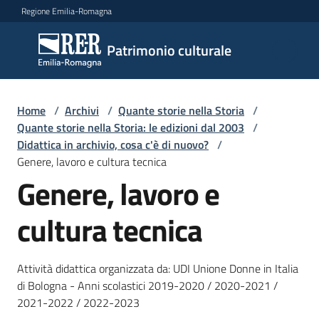
Vai al contenuto
Vai alla navigazione
Vai al footer
Regione Emilia-Romagna
Patrimonio
Patrimonio culturale
culturale
Home
/
Archivi
/
Quante storie nella Storia
/
Argomenti
Quante storie nella Storia: le edizioni dal 2003
/
Didattica in archivio, cosa c'è di nuovo?
/
Genere, lavoro e cultura tecnica
Genere, lavoro e
Novità
cultura tecnica
Servizi
Attività didattica organizzata da: UDI Unione Donne in Italia
Leggi
di Bologna - Anni scolastici 2019-2020 / 2020-2021 /
Atti
2021-2022 / 2022-2023
Bandi