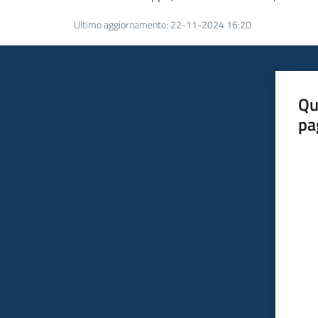
Ultimo aggiornamento
:
22-11-2024 16:20
Qu
pa
Valut