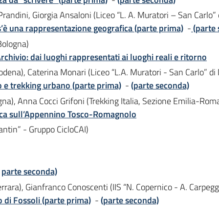
randini, Giorgia Ansaloni (Liceo “L. A. Muratori – San Carlo”
s’è una rappresentazione geografica (parte prima)
-
(parte
 Bologna)
Archivio: dai luoghi rappresentati ai luoghi reali e ritorno
Modena), Caterina Monari (Liceo “L.A. Muratori - San Carlo” d
o e trekking urbano (parte prima)
-
(parte seconda)
logna), Anna Cocci Grifoni (Trekking Italia, Sezione Emilia-Ro
orica sull’Appennino Tosco-Romagnolo
antin” - Gruppo CicloCAI)
-
parte seconda)
errara), Gianfranco Conoscenti (IIS “N. Copernico - A. Carpeggi
 di Fossoli (parte prima)
-
(parte seconda)