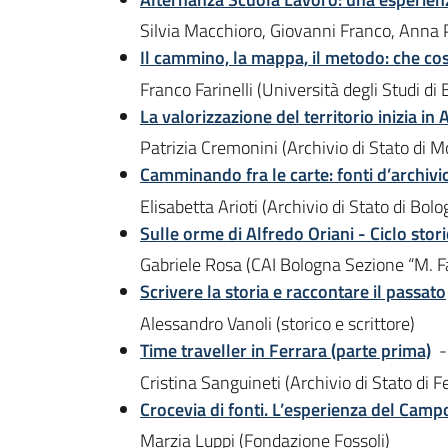
Silvia Macchioro, Giovanni Franco, Anna P
Il cammino, la mappa, il metodo: che co
Franco Farinelli (Università degli Studi di
La valorizzazione del territorio inizia in 
Patrizia Cremonini (Archivio di Stato di 
Camminando fra le carte: fonti d’archivi
Elisabetta Arioti (Archivio di Stato di Bo
Sulle orme di Alfredo Oriani - Ciclo st
Gabriele Rosa (CAI Bologna Sezione “M. F
Scrivere la storia e raccontare il passato
Alessandro Vanoli (storico e scrittore)
Time traveller in Ferrara (parte prima)
Cristina Sanguineti (Archivio di Stato di F
Crocevia di fonti. L’esperienza del Campo
Marzia Luppi (Fondazione Fossoli)