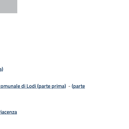
a)
 comunale di Lodi (parte prima)
-
(parte
 Piacenza