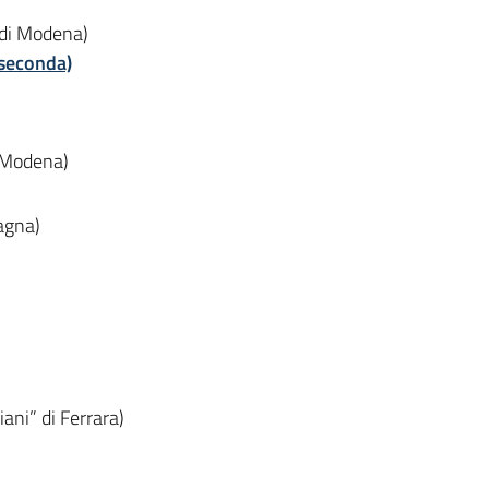
 di Modena)
 seconda)
i Modena)
magna)
ani” di Ferrara)