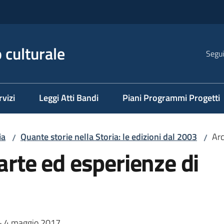
 culturale
Segui
rvizi
Leggi Atti Bandi
Piani Programmi Progetti
ia
Quante storie nella Storia: le edizioni dal 2003
Arc
/
/
arte ed esperienze di
 - 4 maggio 2017