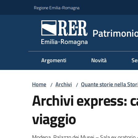
Vai al contenuto
Vai alla navigazione
Vai al footer
Regione Emilia-Romagna
Patrimonio
Argomenti
Novità
Se
Home
Archivi
Quante storie nella Stor
/
/
Archivi express: c
viaggio
Modena, Palazzo dei Musei – Sala ex oratorio