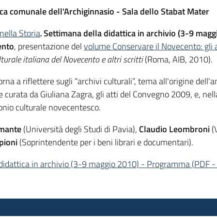
ca comunale dell'Archiginnasio - Sala dello Stabat Mater
nella Storia
.
Settimana della didattica in archivio
(
3-9 magg
cento
, presentazione del
volume Conservare il Novecento: gli ar
turale italiana del Novecento e altri scritti
(Roma, AIB, 2010).
orna a riflettere sugli “archivi culturali”, tema all'origine d
te curata da Giuliana Zagra, gli atti del Convegno 2009, e, nel
imonio culturale novecentesco.
mante
(Università degli Studi di Pavia),
Claudio Leombroni
(
pioni
(Soprintendente per i beni librari e documentari).
a didattica in archivio (3-9 maggio 2010) - Programma
(
PDF
-