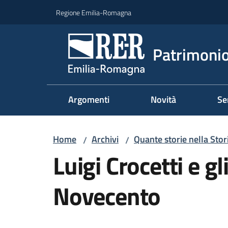
Vai al contenuto
Vai alla navigazione
Vai al footer
Regione Emilia-Romagna
Patrimonio
Argomenti
Novità
Se
Home
Archivi
Quante storie nella Stor
/
/
Luigi Crocetti e gl
Novecento