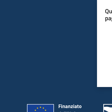
Qu
pa
Valut