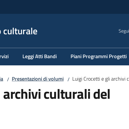
 culturale
Segui
rvizi
Leggi Atti Bandi
Piani Programmi Progetti
ia
Presentazioni di volumi
Luigi Crocetti e gli archivi
/
/
i archivi culturali del