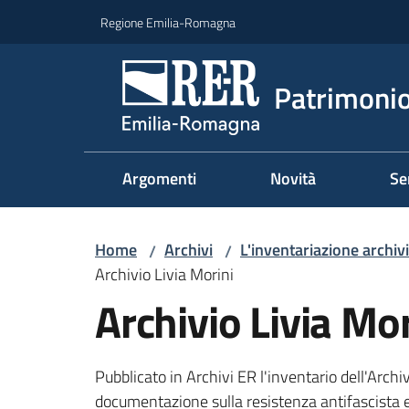
Vai al contenuto
Vai alla navigazione
Vai al footer
Regione Emilia-Romagna
Patrimonio
Argomenti
Novità
Se
Home
Archivi
L'inventariazione archiv
/
/
Archivio Livia Morini
Archivio Livia Mor
Pubblicato in Archivi ER l'inventario dell'Arch
documentazione sulla resistenza antifascista