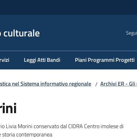
 culturale
Segui
rvizi
Leggi Atti Bandi
Piani Programmi Progetti
istica nel Sistema informativo regionale
Archivi ER - Gli
/
ini
ivio Livia Morini conservato dal CIDRA Centro imolese di
 e storia contemporanea