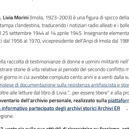
a,
Livia Morini
(Imola, 1923-2003) è una figura di spicco della 
tampa clandestina, traducendo i notiziari radio alleati e i boll
dal 25 settembre 1944 al 14 aprile 1945. Insegnante elementar
dal 1956 al 1970, vicepresidente dell'Anpi di Imola dal 1989
a raccolta di testimonianze di donne e uomini militanti nell'a
gistrare storie di vita relative al periodo del secondo conflitto
nel giorno in cui avrebbe compiuto cento anni e a venti dalla
olese di documentazione sulla resistenza antifascista e st
ltre alle letture dal libro di Livia “…per essere libere” e alla p
nventario dell’archivio personale, realizzato sulla
piattafor
 informativo partecipato degli archivi storici Archivi ER
.
egione.
erte sia sulla sua attività di ricercatrice su fascismo, ant