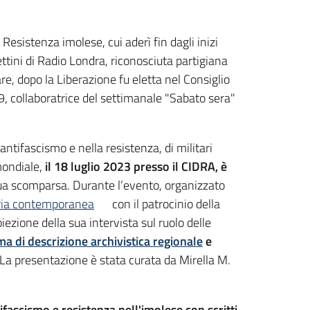
Resistenza imolese, cui aderì fin dagli inizi
ettini di Radio Londra, riconosciuta partigiana
e, dopo la Liberazione fu eletta nel Consiglio
, collaboratrice del settimanale "Sabato sera"
ntifascismo e nella resistenza, di militari
 mondiale,
il 18 luglio 2023 presso il CIDRA, è
 sua scomparsa. Durante l’evento, organizzato
oria contemporanea
con il patrocinio della
roiezione della sua intervista sul ruolo delle
ma di descrizione archivistica regionale
e
La presentazione è stata curata da Mirella M.
ifascismo e resistenza nell'imolese con scritti