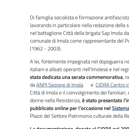
Di famiglia socialista e formazione antifascist
lavorando in particolare nella redazione della s
nel battaglione Città della brigata Sap Imola 
comunale di Imola come rappresentante del Pci 
(1962 - 2003).
A lei, fortemente impegnata nel dopoguerra nell
italiani e alleati operanti nell'Imolese e nel re
stata dedicata una serata commemorativa
, 
da
ANPI Sezione di Imola
e
CIDRA Centro im
Città di Imola e il coinvolgimento dei familiari, o
donne nella Resistenza,
è stato presentato l’i
pubblicato online per l’occasione nel
Sistema
Plazzi del Settore Patrimonio culturale della R
La documentazione, donata al CIDRA nel 2003, v