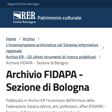
Vai al contenuto
Vai alla navigazione
Vai al footer
Regione Emilia-Romagna
Patrimonio
Patrimonio culturale
culturale
Home
/
Archivi
/
Argomenti
L'inventariazione archivistica nel Sistema informativo
/
regionale
Archivi ER - Gli ultimi strumenti di ricerca pubblicati
/
Archivio FIDAPA - Sezione di Bologna
Novità
Archivio FIDAPA -
Sezione di Bologna
Servizi
Leggi
Pubblicato in Archivi ER l'inventario dell'Archivio della
Atti
Federazione italiana donne, arti, professioni, affari (FIDAPA) -
Bandi