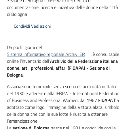
Sezione di Bologna conservato nel Centro di
documentazione, ricerca e iniziativa delle donne della città
Piani
di Bologna
Programmi
Condividi
Vedi azioni
Progetti
Da pochi giorni nel
Sistema informativo regionale Archivi ER
, è consultabile
online l’inventario dell’
Archivio della Federazione italiana
Mediateca
donne, arti, professioni, affari (FIDAPA) - Sezione di
Giuseppe
Bologna
.
Guglielmi
Associazione femminile senza scopo di lucro nata in Italia
nel 1930 e aderente alla IFBPW - International Federation
of Business and Professional Women, dal 1967
FIDAPA
ha
Seguici
adottato come logo l’immagine della Vittoria alata, simbolo
su
della donna che con le sue lotte è riuscita a ottenere
l’emancipazione.
La
sezione di Bologna
nasce nel 1981 e condivide con la