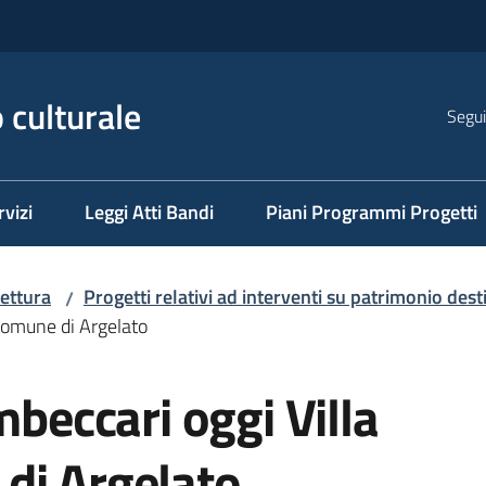
 culturale
Segui
rvizi
Leggi Atti Bandi
Piani Programmi Progetti
tettura
Progetti relativi ad interventi su patrimonio de
/
-Comune di Argelato
mbeccari oggi Villa
di Argelato