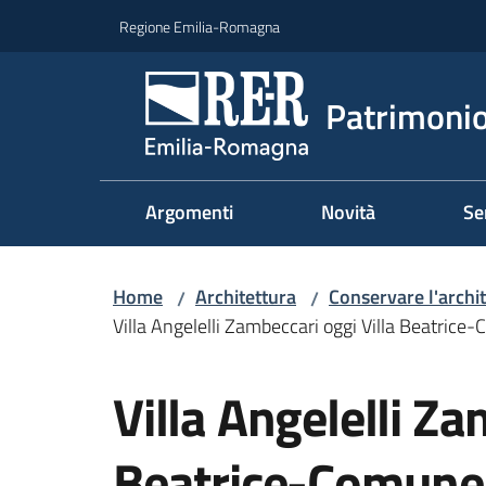
Vai al contenuto
Vai alla navigazione
Vai al footer
Regione Emilia-Romagna
Patrimonio
Argomenti
Novità
Se
Home
Architettura
Conservare l'archi
/
/
Villa Angelelli Zambeccari oggi Villa Beatrice
Salta al contenuto
Villa Angelelli Za
Beatrice-Comune 