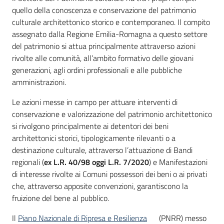
quello della conoscenza e conservazione del patrimonio
culturale architettonico storico e contemporaneo. Il compito
Piani
assegnato dalla Regione Emilia-Romagna a questo settore
Programmi
del patrimonio si attua principalmente attraverso azioni
Progetti
rivolte alle comunità, all’ambito formativo delle giovani
generazioni, agli ordini professionali e alle pubbliche
amministrazioni.
Le azioni messe in campo per attuare interventi di
Mediateca
conservazione e valorizzazione del patrimonio architettonico
Giuseppe
si rivolgono principalmente ai detentori dei beni
Guglielmi
architettonici storici, tipologicamente rilevanti o a
destinazione culturale, attraverso l’attuazione di Bandi
regionali (
ex L.R. 40/98 oggi L.R. 7/2020
) e Manifestazioni
di interesse rivolte ai Comuni possessori dei beni o ai privati
Seguici
che, attraverso apposite convenzioni, garantiscono la
su
fruizione del bene al pubblico.
Il
Piano Nazionale di Ripresa e Resilienza
(PNRR) messo