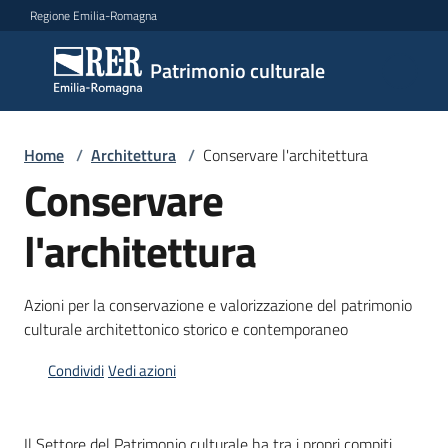
Vai al contenuto
Vai alla navigazione
Vai al footer
Regione Emilia-Romagna
Patrimonio
Patrimonio culturale
culturale
Home
/
Architettura
/
Conservare l'architettura
Argomenti
Conservare
l'architettura
Novità
Azioni per la conservazione e valorizzazione del patrimonio
culturale architettonico storico e contemporaneo
Servizi
Condividi
Vedi azioni
Leggi
Atti
Bandi
Il Settore del Patrimonio culturale ha tra i propri compiti