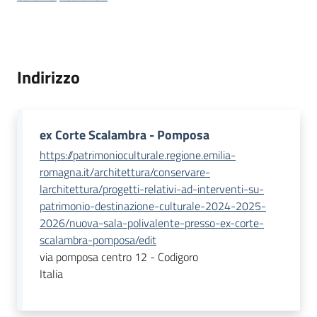
Piani
Programmi
Progetti
Indirizzo
ex Corte Scalambra - Pomposa
https://patrimonioculturale.regione.emilia-
Mediateca
romagna.it/architettura/conservare-
Giuseppe
larchitettura/progetti-relativi-ad-interventi-su-
Guglielmi
patrimonio-destinazione-culturale-2024-2025-
2026/nuova-sala-polivalente-presso-ex-corte-
scalambra-pomposa/edit
Seguici
via pomposa centro 12 - Codigoro
su
Italia