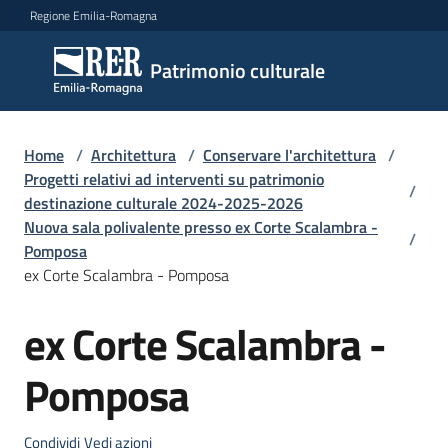
Vai al contenuto
Vai alla navigazione
Vai al footer
Regione Emilia-Romagna
Patrimonio
Patrimonio culturale
culturale
Home
/
Architettura
/
Conservare l'architettura
/
Argomenti
Progetti relativi ad interventi su patrimonio
/
destinazione culturale 2024-2025-2026
Nuova sala polivalente presso ex Corte Scalambra -
/
Pomposa
Novità
ex Corte Scalambra - Pomposa
ex Corte Scalambra -
Salta al contenuto
Servizi
Pomposa
Leggi
Atti
Bandi
Condividi
Vedi azioni