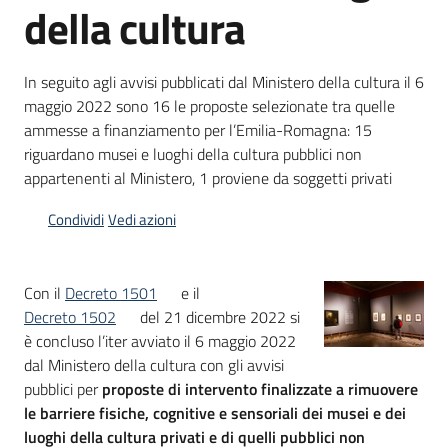
della cultura
Piani
Programmi
In seguito agli avvisi pubblicati dal Ministero della cultura il 6
Progetti
maggio 2022 sono 16 le proposte selezionate tra quelle
Menu selezionato
ammesse a finanziamento per l’Emilia-Romagna: 15
riguardano musei e luoghi della cultura pubblici non
appartenenti al Ministero, 1 proviene da soggetti privati
Mediateca
Condividi
Vedi azioni
Giuseppe
Guglielmi
Con il
Decreto 1501
e il
Decreto 1502
del 21 dicembre 2022 si
è concluso l’iter avviato il 6 maggio 2022
Seguici
dal Ministero della cultura con gli avvisi
su
pubblici per
proposte di intervento finalizzate a rimuovere
le barriere fisiche, cognitive e sensoriali dei musei e dei
luoghi della cultura privati e di quelli pubblici non