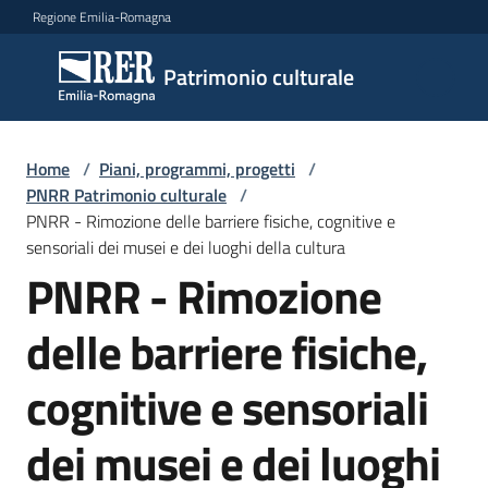
Vai al contenuto
Vai alla navigazione
Vai al footer
Regione Emilia-Romagna
Patrimonio
Patrimonio culturale
culturale
Home
/
Piani, programmi, progetti
/
Argomenti
PNRR Patrimonio culturale
/
PNRR - Rimozione delle barriere fisiche, cognitive e
sensoriali dei musei e dei luoghi della cultura
PNRR - Rimozione
Novità
delle barriere fisiche,
Servizi
cognitive e sensoriali
Leggi
dei musei e dei luoghi
Atti
Bandi