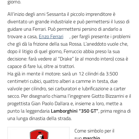
giorno.
All’inizio degli anni Sessanta il piccolo imprenditore è
diventato un grande industriale e può permettersi il lusso di
guidare una Ferrari. Può permettersi persino di andarlo a
trovare a casa,
Enzo Ferrari
, per fargli presente i problemi
che gli dà la frizione della sua Rossa. L’aneddoto vuole che,
dopo il litigio di quel giorno, Ferruccio abbia preso la sua
decisione: farà vedere al “Drake” (e al mondo intero) cosa è
capace di fare lui, oltre ai trattori.
Ha già in mente il motore: sarà un 12 cilindri da 3.500
centimetri cubici, quattro alberi a camme in testa, due
valvole per cilindro, sei carburatori e lubrificazione a carter
secco. Per disegnarlo chiama l’ingegnere Giotto Bizzarrini e il
progettista Gian Paolo Dallara e, insieme a loro, mette a
punto la leggendaria
Lamborghini “350 GT”
, prima regina di
una lunga dinastia della strada.
Come simbolo per il
suo
marchio