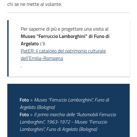
chi se ne mette al volante.
Per saperne di più e progettare una visita al
Museo “Ferruccio Lamborghini” di Funo di
Argelato
c’è
PatER: il catalogo del patrimonio culturale
dell’Emilia-Romagna
.
Foto
>
Museo “Ferruccio Lamborghini”, Funo di
Argelato (Bologna)
Foto
>
Il primo marchio delle “Automobili Ferruccio
Lamborghini”, 1963-1972 - Museo “Ferruccio
Lamborghini”, Funo di Argelato (Bologna)