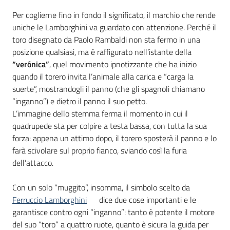
Per coglierne fino in fondo il significato, il marchio che rende
uniche le Lamborghini va guardato con attenzione. Perché il
toro disegnato da Paolo Rambaldi non sta fermo in una
posizione qualsiasi, ma è raffigurato nell’istante della
“verónica”
, quel movimento ipnotizzante che ha inizio
quando il torero invita l’animale alla carica e “carga la
suerte”, mostrandogli il panno (che gli spagnoli chiamano
“inganno”) e dietro il panno il suo petto.
L’immagine dello stemma ferma il momento in cui il
quadrupede sta per colpire a testa bassa, con tutta la sua
forza: appena un attimo dopo, il torero sposterà il panno e lo
farà scivolare sul proprio fianco, sviando così la furia
dell’attacco.
Con un solo “muggito”, insomma, il simbolo scelto da
Ferruccio Lamborghini
dice due cose importanti e le
garantisce contro ogni “inganno”: tanto è potente il motore
del suo “toro” a quattro ruote, quanto è sicura la guida per