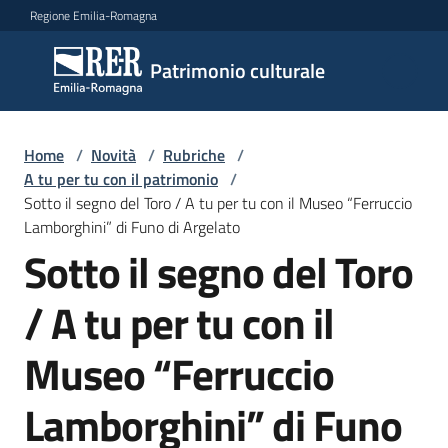
Vai al contenuto
Vai alla navigazione
Vai al footer
Regione Emilia-Romagna
Patrimonio
Patrimonio culturale
culturale
Home
/
Novità
/
Rubriche
/
Argomenti
A tu per tu con il patrimonio
/
Sotto il segno del Toro / A tu per tu con il Museo “Ferruccio
Lamborghini” di Funo di Argelato
Sotto il segno del Toro
Novità
/ A tu per tu con il
Servizi
Museo “Ferruccio
Leggi
Lamborghini” di Funo
Atti
Bandi