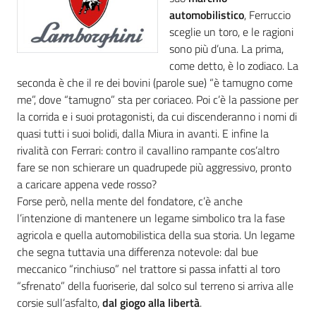
automobilistico
, Ferruccio
sceglie un toro, e le ragioni
sono più d’una. La prima,
come detto, è lo zodiaco. La
seconda è che il re dei bovini (parole sue) “è tamugno come
me”, dove “tamugno” sta per coriaceo. Poi c’è la passione per
la corrida e i suoi protagonisti, da cui discenderanno i nomi di
quasi tutti i suoi bolidi, dalla Miura in avanti. E infine la
rivalità con Ferrari: contro il cavallino rampante cos’altro
fare se non schierare un quadrupede più aggressivo, pronto
a caricare appena vede rosso?
Forse però, nella mente del fondatore, c’è anche
l’intenzione di mantenere un legame simbolico tra la fase
agricola e quella automobilistica della sua storia. Un legame
che segna tuttavia una differenza notevole: dal bue
meccanico “rinchiuso” nel trattore si passa infatti al toro
“sfrenato” della fuoriserie, dal solco sul terreno si arriva alle
corsie sull’asfalto,
dal giogo alla libertà
.