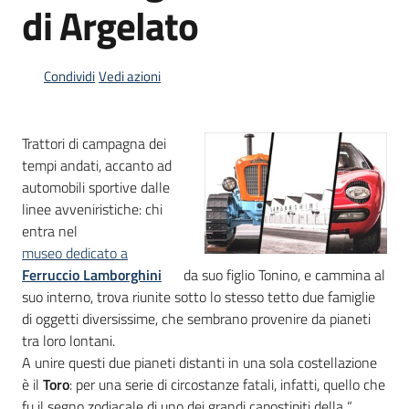
di Argelato
Piani
Programmi
Condividi
Vedi azioni
Progetti
Trattori di campagna dei
tempi andati, accanto ad
automobili sportive dalle
Mediateca
linee avveniristiche: chi
Giuseppe
entra nel
Guglielmi
museo dedicato a
Ferruccio Lamborghini
da suo figlio Tonino, e cammina al
suo interno, trova riunite sotto lo stesso tetto due famiglie
di oggetti diversissime, che sembrano provenire da pianeti
Seguici
tra loro lontani.
su
A unire questi due pianeti distanti in una sola costellazione
è il
Toro
: per una serie di circostanze fatali, infatti, quello che
fu il segno zodiacale di uno dei grandi capostipiti della “