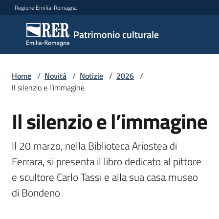
Vai al contenuto
Vai alla navigazione
Vai al footer
Regione Emilia-Romagna
Patrimonio
Patrimonio culturale
culturale
Home
/
Novità
/
Notizie
/
2026
/
Argomenti
Il silenzio e l’immagine
Il silenzio e l’immagine
Salta al contenuto
Novità
Il 20 marzo, nella Biblioteca Ariostea di 
Ferrara, si presenta il libro dedicato al pittore 
Servizi
e scultore Carlo Tassi e alla sua casa museo 
di Bondeno
Leggi
Atti
Bandi