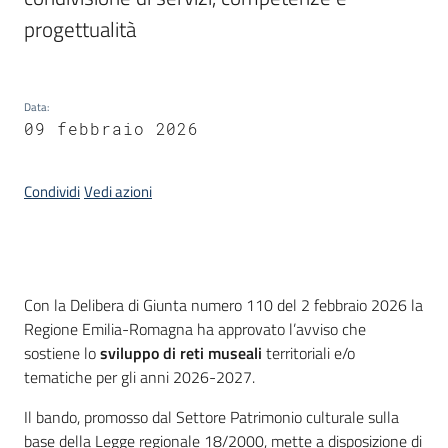
progettualità
Piani
Programmi
Progetti
Data
:
09 febbraio 2026
Condividi
Vedi azioni
Mediateca
Giuseppe
Guglielmi
Introduzione
Con la Delibera di Giunta numero 110 del 2 febbraio 2026 la
Regione Emilia-Romagna ha approvato l’avviso che
sostiene lo
sviluppo di reti museali
territoriali e/o
Seguici
tematiche per gli anni 2026-2027.
su
Il bando, promosso dal Settore Patrimonio culturale sulla
base della Legge regionale 18/2000, mette a disposizione di