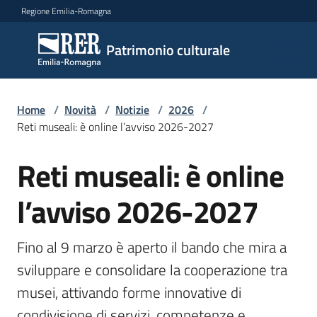
Vai al contenuto
Vai alla navigazione
Vai al footer
Regione Emilia-Romagna
Patrimonio
Patrimonio culturale
culturale
Home
/
Novità
/
Notizie
/
2026
/
Argomenti
Reti museali: è online l’avviso 2026-2027
Reti museali: è online
Salta al contenuto
Novità
l’avviso 2026-2027
Servizi
Fino al 9 marzo è aperto il bando che mira a 
sviluppare e consolidare la cooperazione tra 
Leggi
musei, attivando forme innovative di 
Atti
Bandi
condivisione di servizi, competenze e 