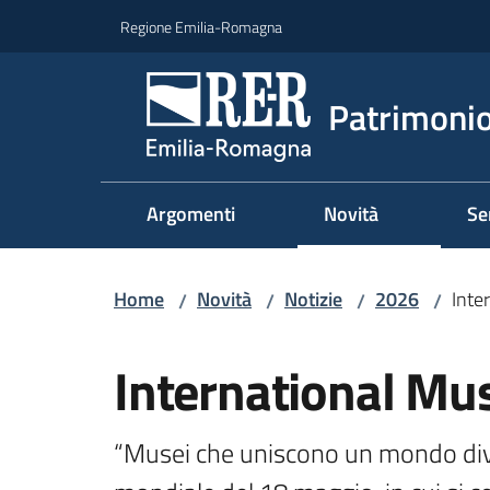
Vai al contenuto
Vai alla navigazione
Vai al footer
Regione Emilia-Romagna
Patrimonio
Argomenti
Novità
Se
Home
Novità
Notizie
2026
Inte
/
/
/
/
Salta al contenuto
International M
“Musei che uniscono un mondo divi