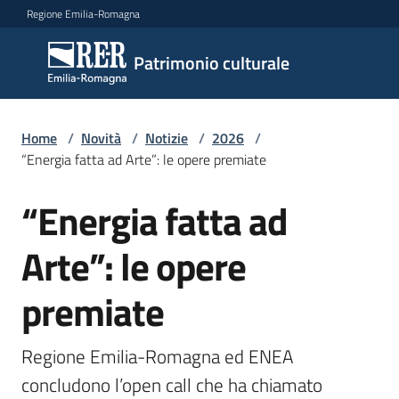
Vai al contenuto
Vai alla navigazione
Vai al footer
Regione Emilia-Romagna
Patrimonio
Patrimonio culturale
culturale
Home
/
Novità
/
Notizie
/
2026
/
Argomenti
“Energia fatta ad Arte”: le opere premiate
“Energia fatta ad
Salta al contenuto
Novità
Arte”: le opere
premiate
Servizi
Leggi
Regione Emilia-Romagna ed ENEA 
Atti
concludono l’open call che ha chiamato 
Bandi